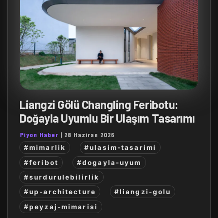
Liangzi Gölü Changling Feribotu:
Doğayla Uyumlu Bir Ulaşım Tasarımı
Piyon Haber
|
28 Haziran 2026
#mimarlik
#ulasim-tasarimi
#feribot
#dogayla-uyum
#surdurulebilirlik
#up-architecture
#liangzi-golu
#peyzaj-mimarisi