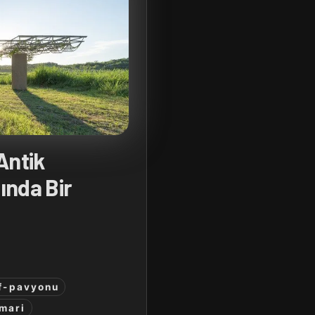
Antik
ında Bir
f-pavyonu
mari