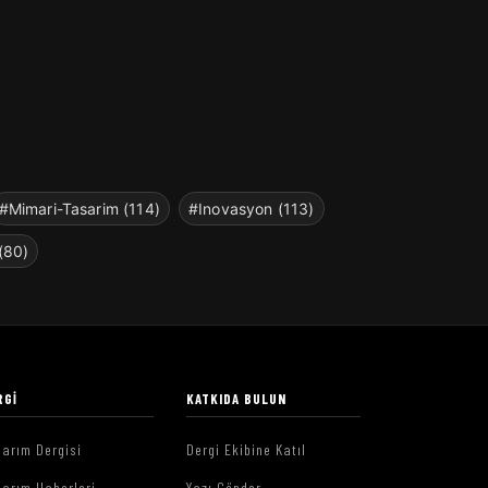
#Mimari-Tasarim (114)
#Inovasyon (113)
(80)
RGI
KATKIDA BULUN
arım Dergisi
Dergi Ekibine Katıl
arım Haberleri
Yazı Gönder