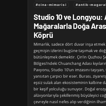
#cina-mimarisi
#antik-magara
Studio 10 ve Longyou: 
Mağaralarla Doğa Aras
Köprü
Mimarlık, sadece dört duvar inşa etmek
geçmişin izlerini bugüne taşımak ve do
bütünleşmek demektir. Çin’in Quzhou Ş
Bölgesi’ndeki Chuanchang Adası kıyıları
Pavyonu, Studio 10’un imzasını taşıyan,
yansıtan çarpıcı bir eser. Burası, ziyare
eşsiz sulak alan ekosisteminin kalbine da
bir keşif yolculuğu sunuyor. Doğal eroz
alüvyonlarıyla şekillenmiş büyüleyici co
çevreyle nasıl nefes alıp verdiğinin ilham