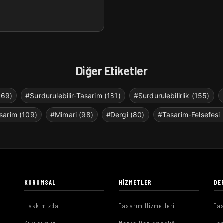
Diğer Etiketler
269)
#Surdurulebilir-Tasarim (181)
#Surdurulebilirlik (155)
sarim (109)
#Mimari (98)
#Dergi (80)
#Tasarim-Felsefesi 
KURUMSAL
HIZMETLER
DE
Hakkımızda
Tasarım Hizmetleri
Tas
Kurucumuz
Marka Danışmanlığı
Tas