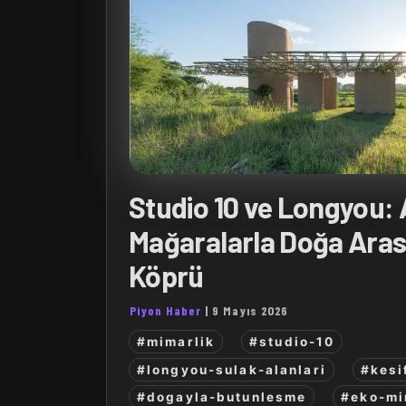
Studio 10 ve Longyou: 
Mağaralarla Doğa Aras
Köprü
Piyon Haber
|
9 Mayıs 2026
#mimarlik
#studio-10
#longyou-sulak-alanlari
#kesi
#dogayla-butunlesme
#eko-mi