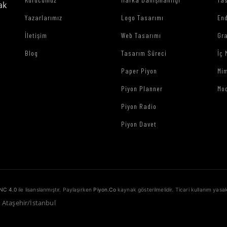
ak
Yazarlarımız
Logo Tasarımı
End
İletişim
Web Tasarımı
Gr
Blog
Tasarım Süreci
İç 
Paper Piyon
Mim
Piyon Planner
Mo
Piyon Radio
Piyon Davet
NC 4.0
ile lisanslanmıştır. Paylaşırken
Piyon.Co
kaynak gösterilmelidir. Ticari kullanım yasak
1 Ataşehir/İstanbul