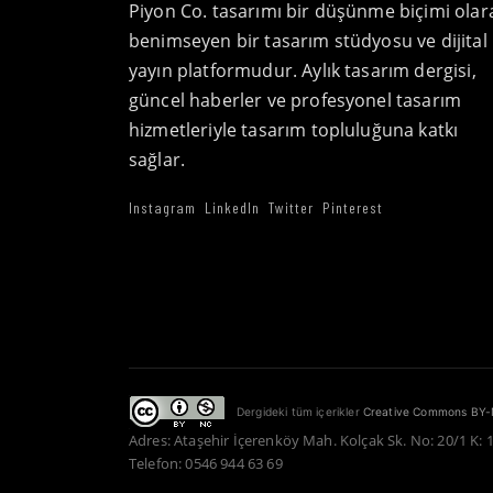
Piyon Co. tasarımı bir düşünme biçimi olar
benimseyen bir tasarım stüdyosu ve dijital
yayın platformudur. Aylık tasarım dergisi,
güncel haberler ve profesyonel tasarım
hizmetleriyle tasarım topluluğuna katkı
sağlar.
Instagram
LinkedIn
Twitter
Pinterest
Dergideki tüm içerikler
Creative Commons BY-
Adres: Ataşehir İçerenköy Mah. Kolçak Sk. No: 20/1 K: 
Telefon: 0546 944 63 69