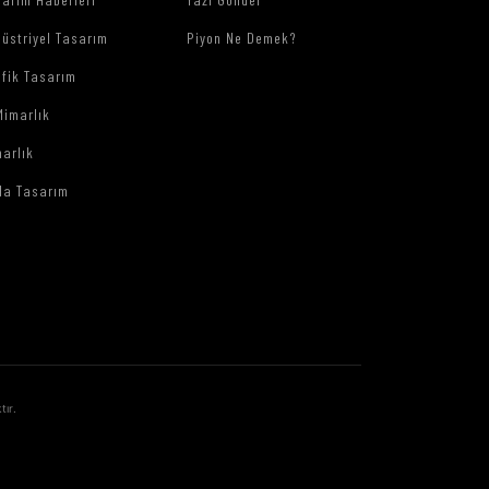
üstriyel Tasarım
Piyon Ne Demek?
afik Tasarım
Mimarlık
arlık
da Tasarım
tır.