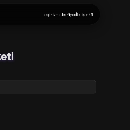
Dergi
Hizmetler
Piyon
İletişim
EN
eti