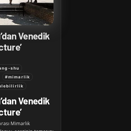
’dan Venedik
cture’
ang-shu
#mimarlik
lebilirlik
’dan Venedik
cture’
arası Mimarlık