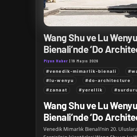
Wang Shu ve Lu Wenyu
Bienali’nde ‘Do Archite
Piyon Haber
|
19 Mayıs 2026
#venedik-mimarlik-bienali
#w
#lu-wenyu
#do-architecture
#zanaat
#yerellik
#surduru
Wang Shu ve Lu Wenyu
Bienali’nde ‘Do Archite
Venedik Mimarlık Bienali’nin 20. Uluslar