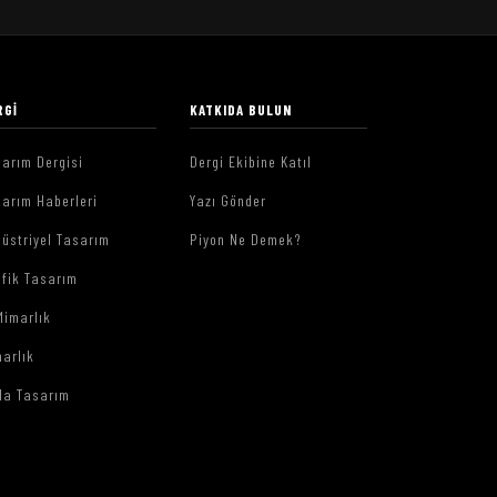
RGI
KATKIDA BULUN
arım Dergisi
Dergi Ekibine Katıl
arım Haberleri
Yazı Gönder
üstriyel Tasarım
Piyon Ne Demek?
afik Tasarım
Mimarlık
arlık
da Tasarım