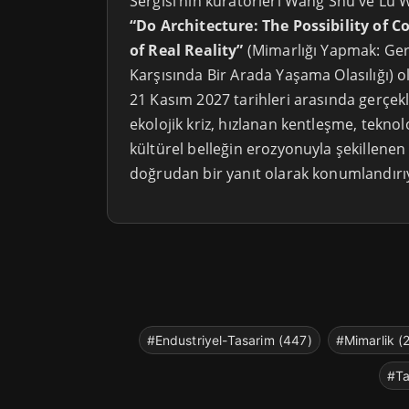
Sergisi’nin küratörleri Wang Shu ve Lu 
“Do Architecture: The Possibility of C
of Real Reality”
(Mimarlığı Yapmak: Ger
Karşısında Bir Arada Yaşama Olasılığı) o
21 Kasım 2027 tarihleri arasında gerçekl
ekolojik kriz, hızlanan kentleşme, tekno
kültürel belleğin erozyonuyla şekillenen 
doğrudan bir yanıt olarak konumlandırı
#Endustriyel-Tasarim (447)
#Mimarlik (
#Ta