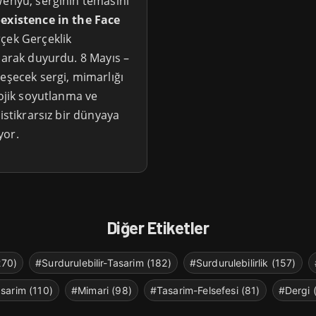
Wenyu, serginin temasını
oexistence in the Face
çek Gerçeklik
larak duyurdu. 8 Mayıs –
eşecek sergi, mimarlığı
lojik soyutlanma ve
istikrarsız bir dünyaya
yor.
Diğer Etiketler
270)
#Surdurulebilir-Tasarim (182)
#Surdurulebilirlik (157)
sarim (110)
#Mimari (98)
#Tasarim-Felsefesi (81)
#Dergi 