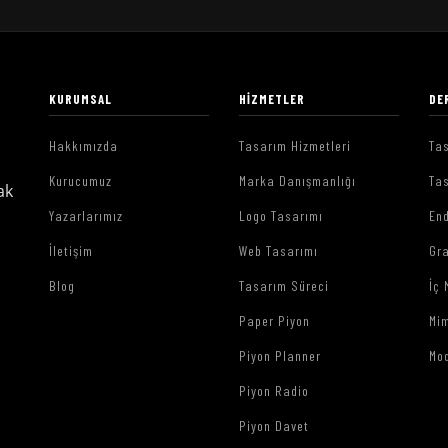
KURUMSAL
HIZMETLER
DE
Hakkımızda
Tasarım Hizmetleri
Tas
Kurucumuz
Marka Danışmanlığı
Tas
ak
Yazarlarımız
Logo Tasarımı
End
İletişim
Web Tasarımı
Gr
Blog
Tasarım Süreci
İç 
Paper Piyon
Mim
Piyon Planner
Mo
Piyon Radio
Piyon Davet