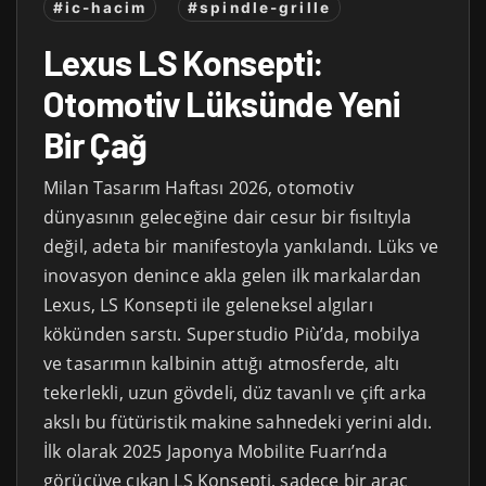
#ic-hacim
#spindle-grille
Lexus LS Konsepti:
Otomotiv Lüksünde Yeni
Bir Çağ
Milan Tasarım Haftası 2026, otomotiv
dünyasının geleceğine dair cesur bir fısıltıyla
değil, adeta bir manifestoyla yankılandı. Lüks ve
inovasyon denince akla gelen ilk markalardan
Lexus, LS Konsepti ile geleneksel algıları
kökünden sarstı. Superstudio Più’da, mobilya
ve tasarımın kalbinin attığı atmosferde, altı
tekerlekli, uzun gövdeli, düz tavanlı ve çift arka
akslı bu fütüristik makine sahnedeki yerini aldı.
İlk olarak 2025 Japonya Mobilite Fuarı’nda
görücüye çıkan LS Konsepti, sadece bir araç