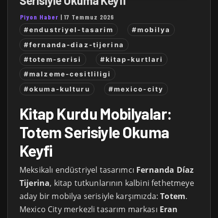
Serisiyle Okuma Keyfi
Piyon Haber
|
17 Temmuz 2026
#endustriyel-tasarim
#mobilya
#fernanda-diaz-tijerina
#totem-serisi
#kitap-kurtlari
#malzeme-cesitliligi
#okuma-kulturu
#mexico-city
Kitap Kurdu Mobilyalar:
Totem Serisiyle Okuma
Keyfi
Meksikalı endüstriyel tasarımcı
Fernanda Díaz
Tijerina
, kitap tutkunlarının kalbini fethetmeye
aday bir mobilya serisiyle karşımızda:
Totem
.
Mexico City merkezli tasarım markası
Eran