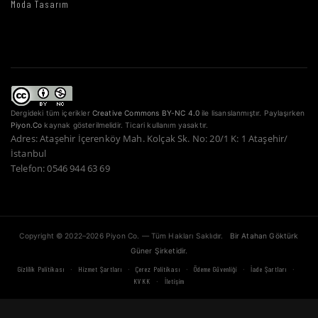
Moda Tasarım
Dergideki tüm içerikler
Creative Commons BY-NC 4.0
ile lisanslanmıştır. Paylaşırken
Piyon.Co
kaynak gösterilmelidir. Ticari kullanım yasaktır.
Adres: Ataşehir İçerenköy Mah. Kolçak Sk. No: 20/1 K: 1 Ataşehir/
İstanbul
Telefon: 0546 944 63 69
Copyright © 2022–2026 Piyon Co. — Tüm Hakları Saklıdır.
Bir Atahan Göktürk
Güner Şirketidir.
·
·
·
·
·
Gizlilik Politikası
Hizmet Şartları
Çerez Politikası
Ödeme Güvenliği
İade Şartları
·
KVKK
İletişim