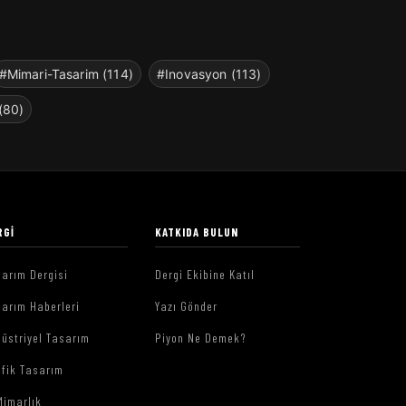
#Mimari-Tasarim (114)
#Inovasyon (113)
(80)
RGI
KATKIDA BULUN
arım Dergisi
Dergi Ekibine Katıl
arım Haberleri
Yazı Gönder
üstriyel Tasarım
Piyon Ne Demek?
afik Tasarım
Mimarlık