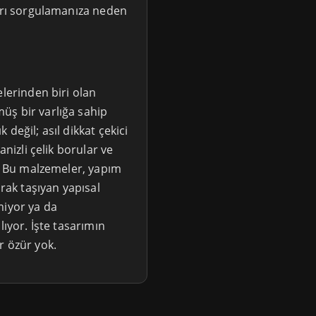
ları sorgulamanıza neden
elerinden biri olan
üş bir varlığa sahip
değil; asıl dikkat çekici
anizli çelik borular ve
r. Bu malzemeler, yapım
arak taşıyan yapısal
miyor ya da
lıyor. İşte tasarımın
r özür yok.