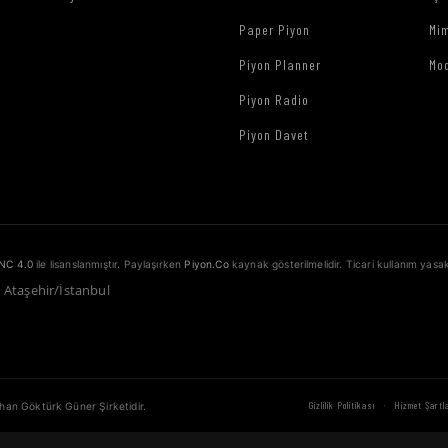
Paper Piyon
Mim
Piyon Planner
Mo
Piyon Radio
Piyon Davet
NC 4.0
ile lisanslanmıştır. Paylaşırken
Piyon.Co
kaynak gösterilmelidir. Ticari kullanım yasak
1 Ataşehir/İstanbul
·
Gizlilik Politikası
Hizmet Şartla
ahan Göktürk Güner Şirketidir.