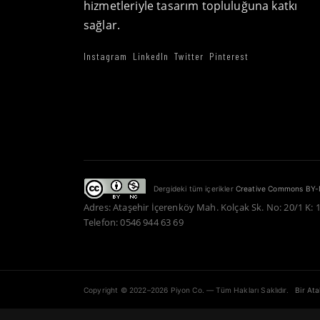
hizmetleriyle tasarım topluluğuna katkı
sağlar.
Instagram
LinkedIn
Twitter
Pinterest
Dergideki tüm içerikler
Creative Commons BY-
Adres: Ataşehir İçerenköy Mah. Kolçak Sk. No: 20/1 K: 
Telefon: 0546 944 63 69
Copyright © 2022–2026 Piyon Co. — Tüm Hakları Saklıdır.
Bir At