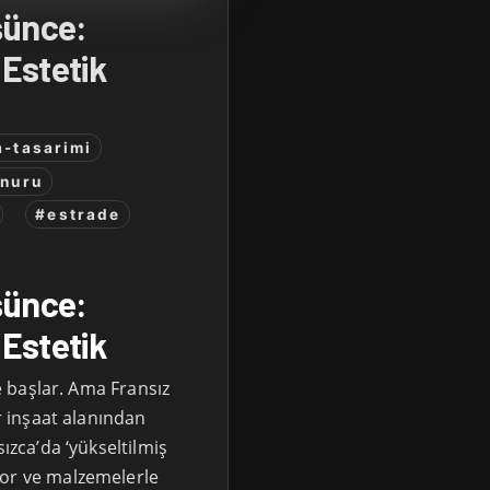
şünce:
 Estetik
a-tasarimi
nuru
#estrade
şünce:
 Estetik
le başlar. Ama Fransız
ir inşaat alanından
sızca’da ‘yükseltilmiş
yor ve malzemelerle