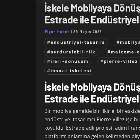
İskele Mobilyaya Dönü
Estrade ile Endüstriyel
Piyon Haber
|
24 Mayıs 2026
#endustriyel-tasarim
#mobily
#surdurulebilirlik
#malzeme-o
#ileri-donusum
#pierre-villez
#insaat-iskelesi
İskele Mobilyaya Dönü
Estrade ile Endüstriyel
Bir mobilya genelde bir fikirle, bir eskiz
endüstriyel tasarımcı Pierre Villez işe b
koyuldu. Estrade adlı projesi, adını Fran
platform’ anlamına gelen kelimeden alı