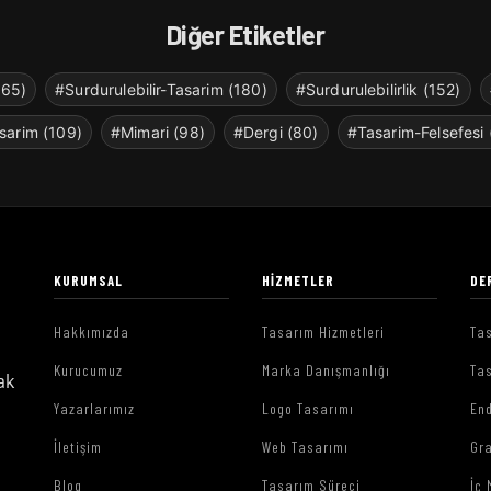
Diğer Etiketler
265)
#Surdurulebilir-Tasarim (180)
#Surdurulebilirlik (152)
sarim (109)
#Mimari (98)
#Dergi (80)
#Tasarim-Felsefesi 
KURUMSAL
HIZMETLER
DE
Hakkımızda
Tasarım Hizmetleri
Tas
Kurucumuz
Marka Danışmanlığı
Tas
ak
Yazarlarımız
Logo Tasarımı
End
İletişim
Web Tasarımı
Gr
Blog
Tasarım Süreci
İç 