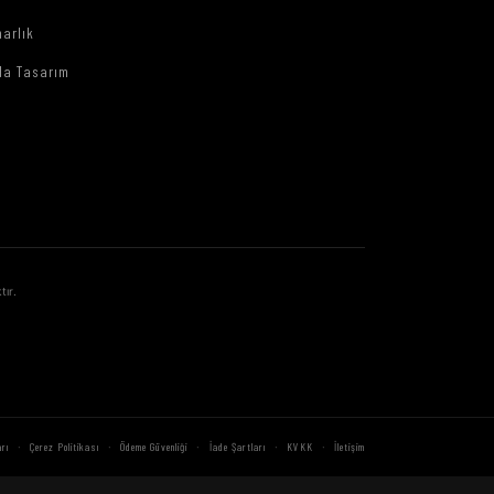
arlık
da Tasarım
tır.
·
·
·
·
·
rı
Çerez Politikası
Ödeme Güvenliği
İade Şartları
KVKK
İletişim