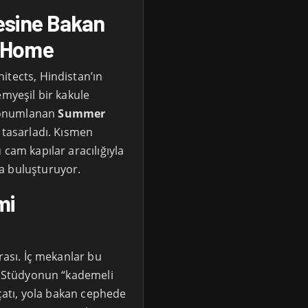
esine Bakan
r Home
itects, Hindistan’ın
emyeşil bir kakule
konumlanan
Summer
v tasarladı. Kısmen
 cam kapılar aracılığıyla
a buluşturuyor.
mi
rası. İç mekanlar bu
r. Stüdyonun “kademeli
 çatı, yola bakan cephede