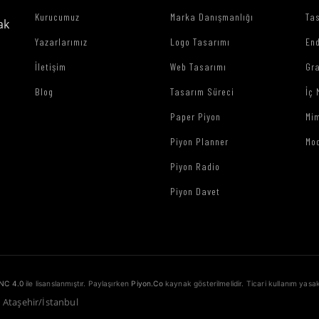
Kurucumuz
Marka Danışmanlığı
Tas
ak
Yazarlarımız
Logo Tasarımı
End
İletişim
Web Tasarımı
Gr
Blog
Tasarım Süreci
İç 
Paper Piyon
Mim
Piyon Planner
Mo
Piyon Radio
Piyon Davet
NC 4.0
ile lisanslanmıştır. Paylaşırken
Piyon.Co
kaynak gösterilmelidir. Ticari kullanım yasak
1 Ataşehir/İstanbul