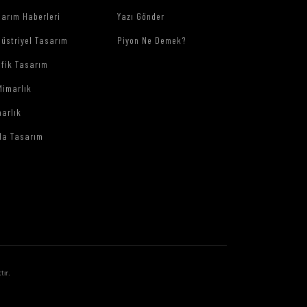
arım Haberleri
Yazı Gönder
üstriyel Tasarım
Piyon Ne Demek?
afik Tasarım
Mimarlık
arlık
da Tasarım
tır.