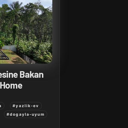
esine Bakan
r Home
a
#yazlik-ev
#dogayla-uyum