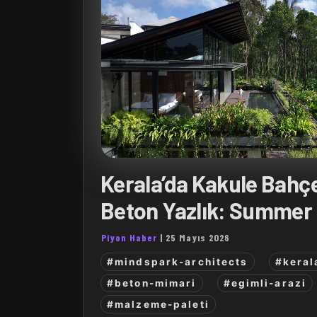
Kerala’da Kakule Bahç
Beton Yazlık: Summe
Piyon Haber
|
25 Mayıs 2026
#mindspark-architects
#keral
#beton-mimari
#egimli-arazi
#malzeme-paleti