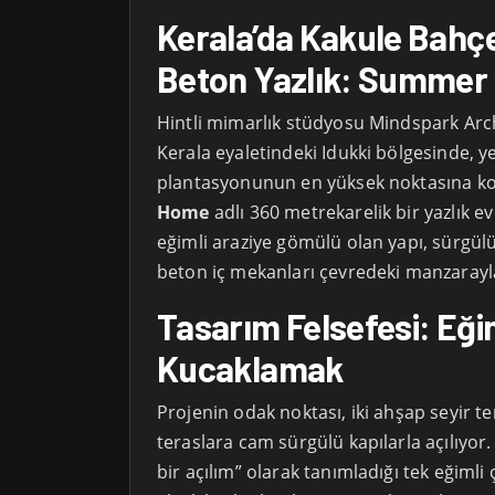
Kerala’da Kakule Bahç
Beton Yazlık: Summe
Hintli mimarlık stüdyosu Mindspark Arch
Kerala eyaletindeki Idukki bölgesinde, y
plantasyonunun en yüksek noktasına 
Home
adlı 360 metrekarelik bir yazlık e
eğimli araziye gömülü olan yapı, sürgülü
beton iç mekanları çevredeki manzarayl
Tasarım Felsefesi: Eği
Kucaklamak
Projenin odak noktası, iki ahşap seyir te
teraslara cam sürgülü kapılarla açılıyo
bir açılım” olarak tanımladığı tek eğimli