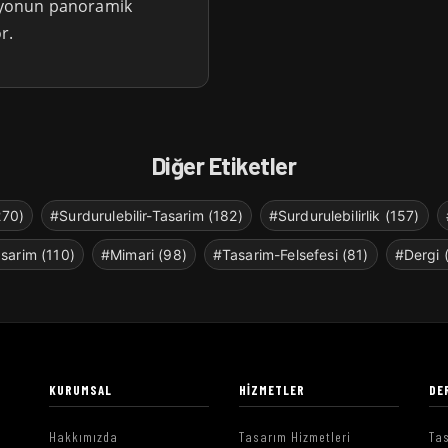
tasyonun panoramik
r.
Diğer Etiketler
270)
#Surdurulebilir-Tasarim (182)
#Surdurulebilirlik (157)
sarim (110)
#Mimari (98)
#Tasarim-Felsefesi (81)
#Dergi 
KURUMSAL
HIZMETLER
DE
Hakkımızda
Tasarım Hizmetleri
Tas