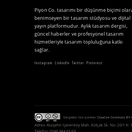
Piyon Co. tasarımı bir düşünme biçimi olar
benimseyen bir tasarım stüdyosu ve dijital
yayın platformudur. Aylık tasarım dergisi,
güncel haberler ve profesyonel tasarım
hizmetleriyle tasarım topluluğuna katkı
sağlar.
Instagram
LinkedIn
Twitter
Pinterest
Dergideki tüm içerikler
Creative Commons BY-
Adres: Ataşehir İçerenköy Mah. Kolçak Sk. No: 20/1 K: 
Telefon: 0546 944 63 69