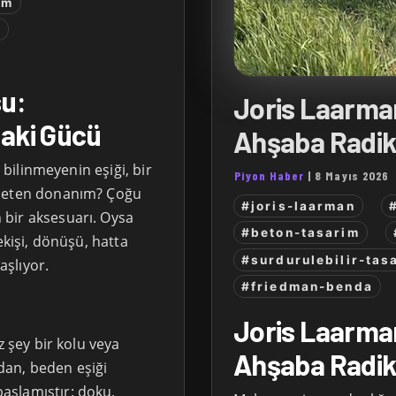
im
n
su:
Joris Laarman
aki Gücü
Ahşaba Radik
: bilinmeyenin eşiği, bir
Piyon Haber
|
8 Mayıs 2026
öneten donanım? Çoğu
#joris-laarman
bir aksesuarı. Oysa
#beton-tasarim
ekişi, dönüşü, hatta
#surdurulebilir-tas
aşlıyor.
#friedman-benda
Joris Laarman
z şey bir kolu veya
Ahşaba Radik
dan, beden eşiği
aşlamıştır: doku,