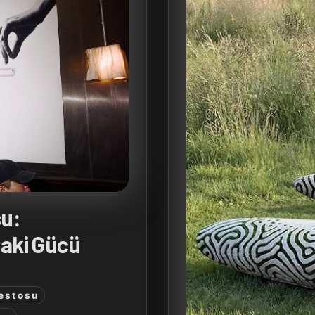
su:
aki Gücü
estosu