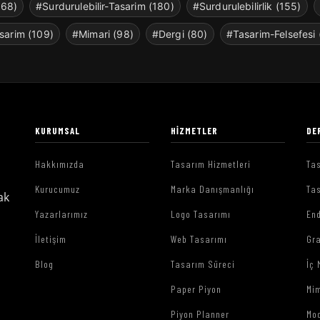
268)
#Surdurulebilir-Tasarim (180)
#Surdurulebilirlik (155)
sarim (109)
#Mimari (98)
#Dergi (80)
#Tasarim-Felsefesi 
KURUMSAL
HIZMETLER
DE
Hakkımızda
Tasarım Hizmetleri
Tas
Kurucumuz
Marka Danışmanlığı
Tas
ak
Yazarlarımız
Logo Tasarımı
End
İletişim
Web Tasarımı
Gr
Blog
Tasarım Süreci
İç 
Paper Piyon
Mim
Piyon Planner
Mo