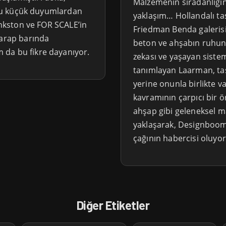
Malzemenin sıradanlığını
z bu küçük duyumlardan
yaklaşım… Hollandalı ta
Bankston ve FOR SCALE’in
Friedman Benda galerisi
arap barında
beton ve ahşabın ruhun
 da bu fikre dayanıyor.
zekası ve yaşayan sisteml
tanımlayan Laarman, tas
yerine onunla birlikte v
kavramının çarpıcı bir ö
ahşap gibi geleneksel m
yaklaşarak, Designboom’u
çağının habercisi oluyor
Diğer Etiketler