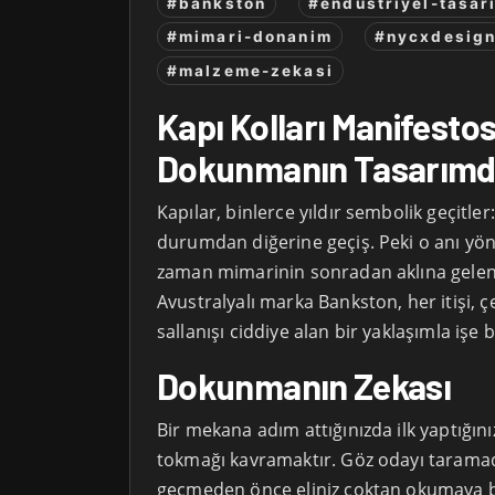
#bankston
#endustriyel-tasar
#mimari-donanim
#nycxdesig
#malzeme-zekasi
Kapı Kolları Manifesto
Dokunmanın Tasarımd
Kapılar, binlerce yıldır sembolik geçitler
durumdan diğerine geçiş. Peki o anı y
zaman mimarinin sonradan aklına gelen 
Avustralyalı marka Bankston, her itişi, ç
sallanışı ciddiye alan bir yaklaşımla işe b
Dokunmanın Zekası
Bir mekana adım attığınızda ilk yaptığını
tokmağı kavramaktır. Göz odayı tarama
geçmeden önce eliniz çoktan okumaya b