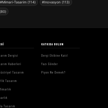
#Mimari-Tasarim (114)
#Inovasyon (113)
(80)
RGI
KATKIDA BULUN
arım Dergisi
Dergi Ekibine Katıl
arım Haberleri
Yazı Gönder
üstriyel Tasarım
Piyon Ne Demek?
afik Tasarım
Mimarlık
arlık
da Tasarım