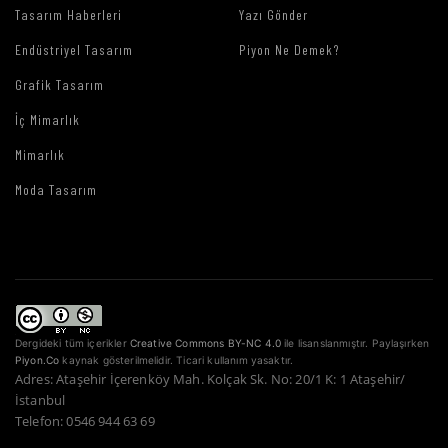
Tasarım Haberleri
Yazı Gönder
Endüstriyel Tasarım
Piyon Ne Demek?
Grafik Tasarım
İç Mimarlık
Mimarlık
Moda Tasarım
Dergideki tüm içerikler
Creative Commons BY-NC 4.0
ile lisanslanmıştır. Paylaşırken
Piyon.Co
kaynak gösterilmelidir. Ticari kullanım yasaktır.
Adres: Ataşehir İçerenköy Mah. Kolçak Sk. No: 20/1 K: 1 Ataşehir/
İstanbul
Telefon: 0546 944 63 69