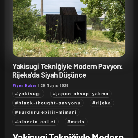
Yakisugi Tekniğiyle Modern Pavyon:
Rijeka’da Siyah Düşünce
Piyon Haber
|
29 Mayıs 2026
#yakisugi
#japon-ahsap-yakma
#black-thought-pavyonu
#rijeka
#surdurulebilir-mimari
#alberto-collet
#meds
Yakisugi Tekniğiyle Modern