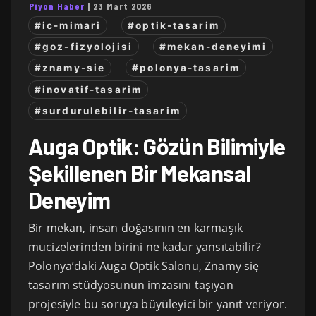
Piyon Haber
|
23 Mart 2026
#ic-mimari
#optik-tasarim
#goz-fizyolojisi
#mekan-deneyimi
#znamy-sie
#polonya-tasarim
#inovatif-tasarim
#surdurulebilir-tasarim
Auga Optik: Gözün Bilimiyle
Şekillenen Bir Mekansal
Deneyim
Bir mekan, insan doğasının en karmaşık
mucizelerinden birini ne kadar yansıtabilir?
Polonya’daki Auga Optik Salonu, Znamy się
tasarım stüdyosunun imzasını taşıyan
projesiyle bu soruya büyüleyici bir yanıt veriyor.