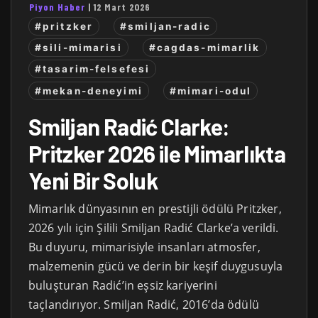
Piyon Haber
|
12 Mart 2026
#pritzker
#smiljan-radic
#sili-mimarisi
#cagdas-mimarlik
#tasarim-felsefesi
#mekan-deneyimi
#mimari-odul
Smiljan Radić Clarke:
Pritzker 2026 ile Mimarlıkta
Yeni Bir Soluk
Mimarlık dünyasının en prestijli ödülü Pritzker,
2026 yılı için Şilili Smiljan Radić Clarke’a verildi.
Bu duyuru, mimarisiyle insanları atmosfer,
malzemenin gücü ve derin bir keşif duygusuyla
buluşturan Radić’in eşsiz kariyerini
taçlandırıyor. Smiljan Radić, 2016’da ödülü