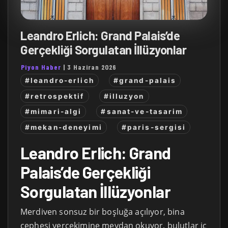
Leandro Erlich: Grand Palais’de
Gerçekliği Sorgulatan İllüzyonlar
Piyon Haber
|
3 Haziran 2026
#leandro-erlich
#grand-palais
#retrospektif
#illuzyon
#mimari-algi
#sanat-ve-tasarim
#mekan-deneyimi
#paris-sergisi
Leandro Erlich: Grand
Palais’de Gerçekliği
Sorgulatan İllüzyonlar
Merdiven sonsuz bir boşluğa açılıyor, bina
cephesi yerçekimine meydan okuyor, bulutlar iç