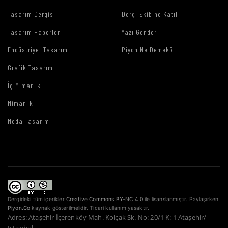
Tasarım Dergisi
Dergi Ekibine Katıl
Tasarım Haberleri
Yazı Gönder
Endüstriyel Tasarım
Piyon Ne Demek?
Grafik Tasarım
İç Mimarlık
Mimarlık
Moda Tasarım
Dergideki tüm içerikler
Creative Commons BY-NC 4.0
ile lisanslanmıştır. Paylaşırken
Piyon.Co
kaynak gösterilmelidir. Ticari kullanım yasaktır.
Adres: Ataşehir İçerenköy Mah. Kolçak Sk. No: 20/1 K: 1 Ataşehir/
İstanbul