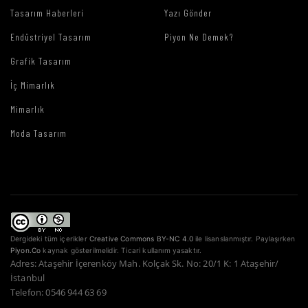
Tasarım Haberleri
Yazı Gönder
Endüstriyel Tasarım
Piyon Ne Demek?
Grafik Tasarım
İç Mimarlık
Mimarlık
Moda Tasarım
Dergideki tüm içerikler
Creative Commons BY-NC 4.0
ile lisanslanmıştır. Paylaşırken
Piyon.Co
kaynak gösterilmelidir. Ticari kullanım yasaktır.
Adres: Ataşehir İçerenköy Mah. Kolçak Sk. No: 20/1 K: 1 Ataşehir/
İstanbul
Telefon: 0546 944 63 69