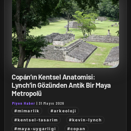
Copán’ın Kentsel Anatomisi:
Lynch’in Gözünden Antik Bir Maya
Metropolü
Piyon Haber
|
31 Mayıs 2026
#mimarlik
#arkeoloji
#kentsel-tasarim
#kevin-lynch
#maya-uygarligi
#copan