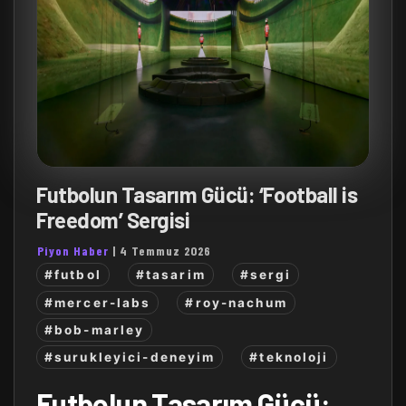
Futbolun Tasarım Gücü: ‘Football is
Freedom’ Sergisi
Piyon Haber
|
4 Temmuz 2026
#futbol
#tasarim
#sergi
#mercer-labs
#roy-nachum
#bob-marley
#surukleyici-deneyim
#teknoloji
Futbolun Tasarım Gücü: