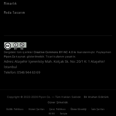
Mimarlık
Moda Tasarım
Dergideki tüm içerikler
Creative Commons BY-NC 4.0
ile lisanslanmıştır. Paylaşırken
Piyon.Co
kaynak gösterilmelidir. Ticari kullanım yasaktır.
Adres: Ataşehir İçerenköy Mah. Kolçak Sk. No: 20/1 K: 1 Ataşehir/
İstanbul
Telefon: 0546 944 63 69
Copyright © 2022–2026 Piyon Co. — Tüm Hakları Saklıdır.
Bir Atahan Göktürk
Güner Şirketidir.
·
·
·
·
·
Gizlilik Politikası
Hizmet Şartları
Çerez Politikası
Ödeme Güvenliği
İade Şartları
·
KVKK
İletişim