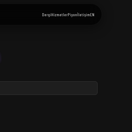
Dergi
Hizmetler
Piyon
İletişim
EN
i