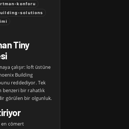
rtman-konforu
uilding-solutions
imi
an Tiny
si
aya çalışır: loft üstüne
Phoenix Building
 bunu reddediyor. Tek
 benzeri bir rahatlık
ir görülen bir olgunluk.
iriyor
ki en cömert