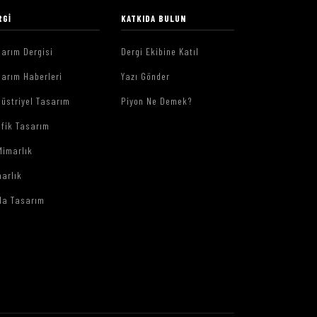
RGI
KATKIDA BULUN
arım Dergisi
Dergi Ekibine Katıl
arım Haberleri
Yazı Gönder
üstriyel Tasarım
Piyon Ne Demek?
afik Tasarım
Mimarlık
arlık
da Tasarım