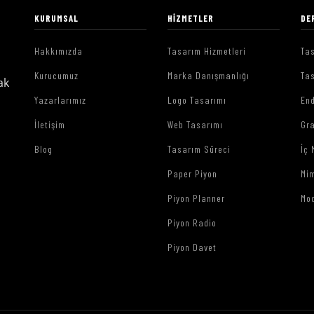
KURUMSAL
HIZMETLER
DE
Hakkımızda
Tasarım Hizmetleri
Tas
Kurucumuz
Marka Danışmanlığı
Tas
ak
Yazarlarımız
Logo Tasarımı
End
İletişim
Web Tasarımı
Gr
Blog
Tasarım Süreci
İç 
Paper Piyon
Mim
Piyon Planner
Mo
Piyon Radio
Piyon Davet