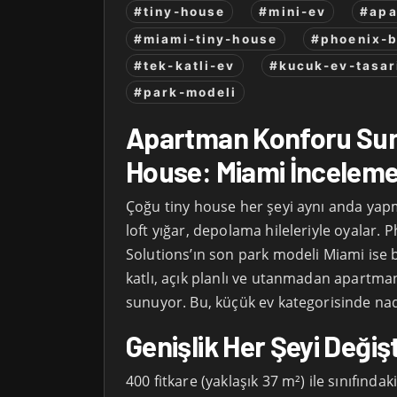
#tiny-house
#mini-ev
#apa
#miami-tiny-house
#phoenix-b
#tek-katli-ev
#kucuk-ev-tasar
#park-modeli
Apartman Konforu Sun
House: Miami İnceleme
Çoğu tiny house her şeyi aynı anda yapm
loft yığar, depolama hileleriyle oyalar. 
Solutions’ın son park modeli Miami ise
katlı, açık planlı ve utanmadan apartman
sunuyor. Bu, küçük ev kategorisinde nad
Genişlik Her Şeyi Değişt
400 fitkare (yaklaşık 37 m²) ile sınıfında