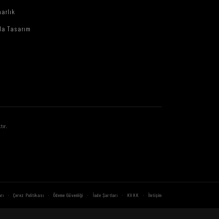
arlık
da Tasarım
tır.
·
·
·
·
·
rı
Çerez Politikası
Ödeme Güvenliği
İade Şartları
KVKK
İletişim