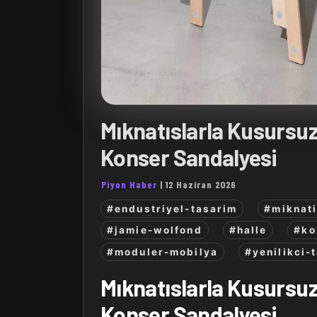
Mıknatıslarla Kusursuz
Konser Sandalyesi
Piyon Haber
|
12 Haziran 2026
#endustriyel-tasarim
#miknati
#jamie-wolfond
#halle
#ko
#moduler-mobilya
#yenilikci-
Mıknatıslarla Kusursuz
Konser Sandalyesi