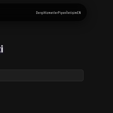
Dergi
Hizmetler
Piyon
İletişim
EN
i