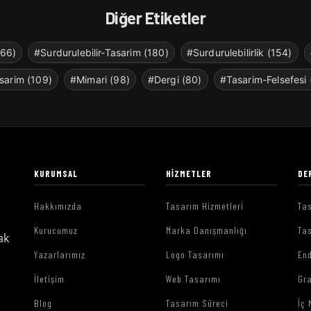
Diğer Etiketler
266)
#Surdurulebilir-Tasarim (180)
#Surdurulebilirlik (154)
sarim (109)
#Mimari (98)
#Dergi (80)
#Tasarim-Felsefesi 
KURUMSAL
HIZMETLER
DE
Hakkımızda
Tasarım Hizmetleri
Tas
Kurucumuz
Marka Danışmanlığı
Tas
ak
Yazarlarımız
Logo Tasarımı
End
İletişim
Web Tasarımı
Gr
Blog
Tasarım Süreci
İç 