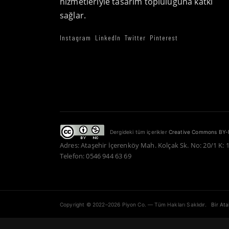
hizmetleriyle tasarım topluluğuna katkı
sağlar.
Instagram
LinkedIn
Twitter
Pinterest
Dergideki tüm içerikler
Creative Commons BY-
Adres: Ataşehir İçerenköy Mah. Kolçak Sk. No: 20/1 K: 
Telefon: 0546 944 63 69
Copyright © 2022–2026 Piyon Co. — Tüm Hakları Saklıdır.
Bir At