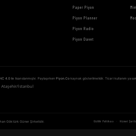
Paper Piyon
Mim
Piyon Planner
Mo
Piyon Radio
Piyon Davet
NC 4.0
ile lisanslanmıştır. Paylaşırken
Piyon.Co
kaynak gösterilmelidir. Ticari kullanım yasak
1 Ataşehir/İstanbul
·
Gizlilik Politikası
Hizmet Şartla
ahan Göktürk Güner Şirketidir.