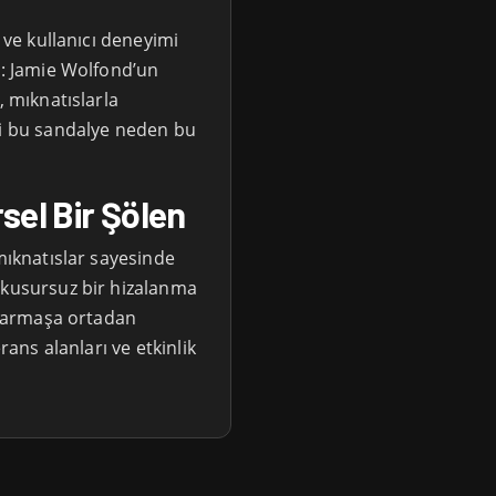
k ve kullanıcı deneyimi
u: Jamie Wolfond’un
, mıknatıslarla
ki bu sandalye neden bu
sel Bir Şölen
 mıknatıslar sayesinde
 kusursuz bir hizalanma
ı karmaşa ortadan
rans alanları ve etkinlik