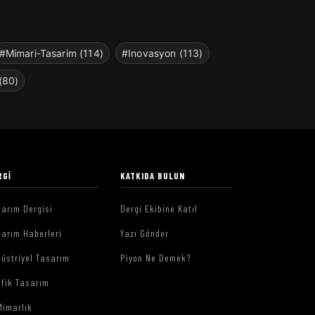
#Mimari-Tasarim (114)
#Inovasyon (113)
(80)
RGI
KATKIDA BULUN
arım Dergisi
Dergi Ekibine Katıl
arım Haberleri
Yazı Gönder
üstriyel Tasarım
Piyon Ne Demek?
afik Tasarım
Mimarlık