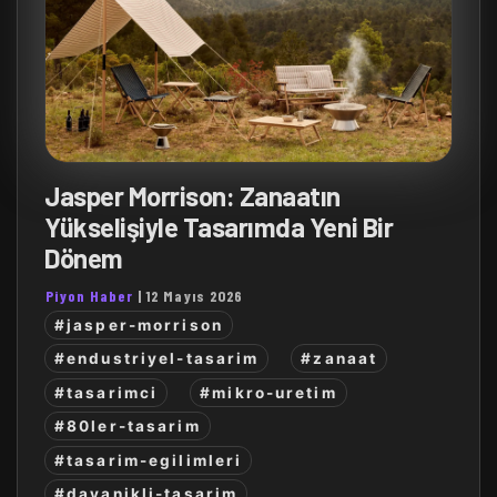
Jasper Morrison: Zanaatın
Yükselişiyle Tasarımda Yeni Bir
Dönem
Piyon Haber
|
12 Mayıs 2026
#jasper-morrison
#endustriyel-tasarim
#zanaat
#tasarimci
#mikro-uretim
#80ler-tasarim
#tasarim-egilimleri
#dayanikli-tasarim