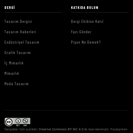
DERGI
KATKIDA BULUN
Tasarım Dergisi
Dergi Ekibine Katıl
Tasarım Haberleri
Yazı Gönder
Endüstriyel Tasarım
Piyon Ne Demek?
Grafik Tasarım
İç Mimarlık
Mimarlık
Moda Tasarım
Dergideki tüm içerikler
Creative Commons BY-NC 4.0
ile lisanslanmıştır. Paylaşırken