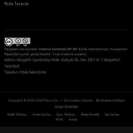
Moda Tasarım
Dergideki tüm içerikler
Creative Commons BY-NC 4.0
ile lisanslanmıştır. Paylaşırken
Piyon.Co
kaynak gösterilmelidir. Ticari kullanım yasaktır.
Adres: Ataşehir İçerenköy Mah. Kolçak Sk. No: 20/1 K: 1 Ataşehir/
İstanbul
Telefon: 0546 944 63 69
Copyright © 2022–2026 Piyon Co. — Tüm Hakları Saklıdır.
Bir Atahan Göktürk
Güner Şirketidir.
·
·
·
·
·
Gizlilik Politikası
Hizmet Şartları
Çerez Politikası
Ödeme Güvenliği
İade Şartları
·
KVKK
İletişim