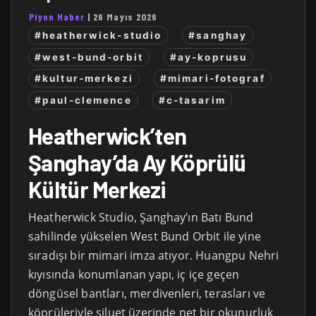
Piyon Haber
|
26 Mayıs 2026
#heatherwick-studio
#sanghay
#west-bund-orbit
#ay-koprusu
#kultur-merkezi
#mimari-fotograf
#paul-clemence
#c-tasarim
Heatherwick’ten
Şanghay’da Ay Köprülü
Kültür Merkezi
Heatherwick Studio, Şanghay’ın Batı Bund
sahilinde yükselen West Bund Orbit ile yine
sıradışı bir mimari imza atıyor. Huangpu Nehri
kıyısında konumlanan yapı, iç içe geçen
döngüsel bantları, merdivenleri, terasları ve
köprüleriyle siluet üzerinde net bir okunurluk