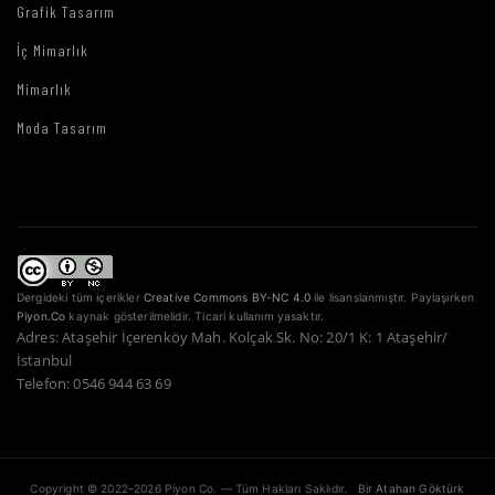
Grafik Tasarım
İç Mimarlık
Mimarlık
Moda Tasarım
Dergideki tüm içerikler
Creative Commons BY-NC 4.0
ile lisanslanmıştır. Paylaşırken
Piyon.Co
kaynak gösterilmelidir. Ticari kullanım yasaktır.
Adres: Ataşehir İçerenköy Mah. Kolçak Sk. No: 20/1 K: 1 Ataşehir/
İstanbul
Telefon: 0546 944 63 69
Copyright © 2022–2026 Piyon Co. — Tüm Hakları Saklıdır.
Bir Atahan Göktürk