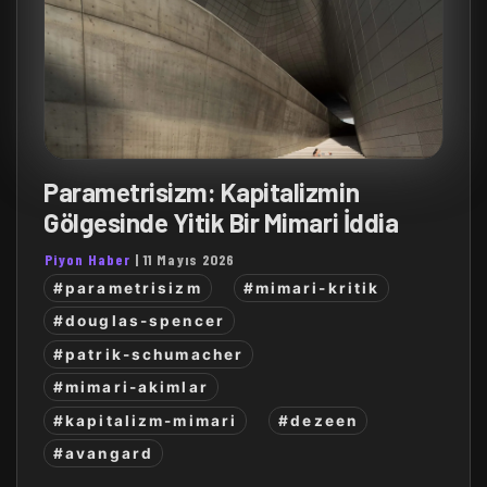
Parametrisizm: Kapitalizmin
Gölgesinde Yitik Bir Mimari İddia
Piyon Haber
|
11 Mayıs 2026
#parametrisizm
#mimari-kritik
#douglas-spencer
#patrik-schumacher
#mimari-akimlar
#kapitalizm-mimari
#dezeen
#avangard