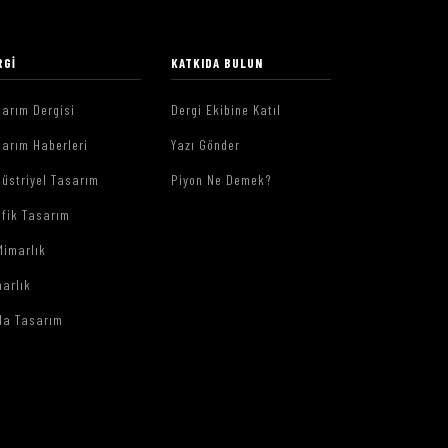
RGI
KATKIDA BULUN
arım Dergisi
Dergi Ekibine Katıl
arım Haberleri
Yazı Gönder
üstriyel Tasarım
Piyon Ne Demek?
afik Tasarım
Mimarlık
arlık
da Tasarım