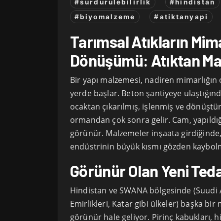
#surdurulebilirlik
#hindistan
#biyomalzeme
#atiktanyapi
Tarımsal Atıkların Mim
Dönüşümü: Atıktan M
Bir yapı malzemesi, nadiren mimarlığın o
yerde başlar. Beton şantiyeye ulaştığınd
ocaktan çıkarılmış, işlenmiş ve dönüştü
ormandan çok sonra gelir. Cam, yapıl
görünür. Malzemeler inşaata girdiğinde,
endüstrinin büyük kısmı gözden kaybol
Görünür Olan Yeni Tedar
Hindistan ve SWANA bölgesinde (Suudi A
Emirlikleri, Katar gibi ülkeler) başka bir
görünür hale geliyor. Pirinç kabukları, hin