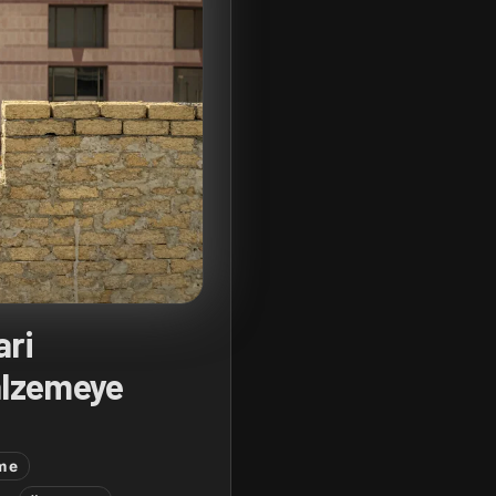
ari
alzemeye
me