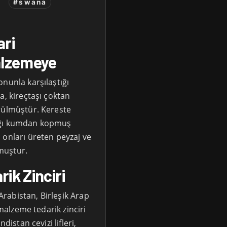
#swana
ari
alzemeye
nunla karşılaştığı
a, kireçtaşı çoktan
rülmüştür. Kereste
dığı kumdan kopmuş
 onları üreten peyzaj ve
muştur.
ik Zinciri
rabistan, Birleşik Arap
 malzeme tedarik zinciri
distan cevizi lifleri,