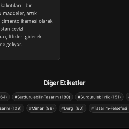
lıntıları – bir
u maddeler, artık
ve çimento ikamesi olarak
istan cevizi
 çiftlikleri giderek
ne geliyor.
Diğer Etiketler
264)
#Surdurulebilir-Tasarim (180)
#Surdurulebilirlik (151)
sarim (109)
#Mimari (98)
#Dergi (80)
#Tasarim-Felsefesi 