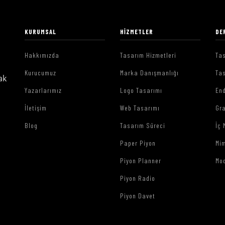
KURUMSAL
HIZMETLER
DE
Hakkımızda
Tasarım Hizmetleri
Tas
Kurucumuz
Marka Danışmanlığı
Tas
ak
Yazarlarımız
Logo Tasarımı
End
İletişim
Web Tasarımı
Gr
Blog
Tasarım Süreci
İç 
Paper Piyon
Mim
Piyon Planner
Mo
Piyon Radio
Piyon Davet