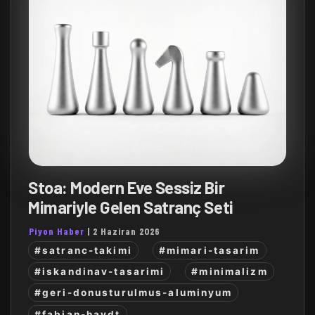
Stoa: Modern Eve Sessiz Bir
Mimariyle Gelen Satranç Seti
Piyon Haber
|
2 Haziran 2026
#satranc-takimi
#mimari-tasarim
#iskandinav-tasarimi
#minimalizm
#geri-donusturulmus-aluminyum
#fabian-haydt