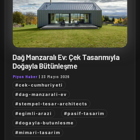
Dağ Manzaralı Ev: Çek Tasarımıyla
Doğayla Bütünleşme
Piyon Haber
|
23 Mayıs 2026
#cek-cumhuriyeti
#dag-manzarali-ev
#stempel-tesar-architects
#egimli-arazi
#pasif-tasarim
#dogayla-butunlesme
#mimari-tasarim