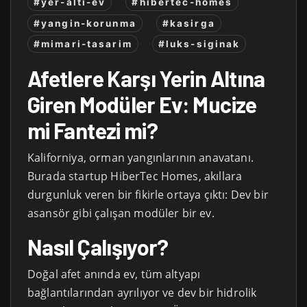
#yer-alti-ev
#hibertec-homes
#yangin-korunma
#kasirga
#mimari-tasarim
#luks-siginak
Afetlere Karşı Yerin Altına
Giren Modüler Ev: Mucize
mi Fantezi mi?
Kaliforniya, orman yangınlarının anavatanı.
Burada startup HiberTec Homes, akıllara
durgunluk veren bir fikirle ortaya çıktı: Dev bir
asansör gibi çalışan modüler bir ev.
Nasıl Çalışıyor?
Doğal afet anında ev, tüm altyapı
bağlantılarından ayrılıyor ve dev bir hidrolik