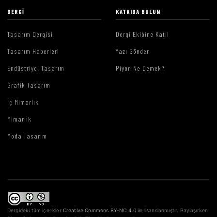
DERGI
KATKIDA BULUN
Tasarım Dergisi
Dergi Ekibine Katıl
Tasarım Haberleri
Yazı Gönder
Endüstriyel Tasarım
Piyon Ne Demek?
Grafik Tasarım
İç Mimarlık
Mimarlık
Moda Tasarım
Dergideki tüm içerikler
Creative Commons BY-NC 4.0
ile lisanslanmıştır. Paylaşırken