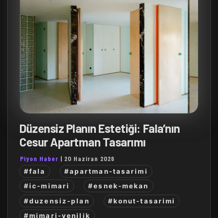
Düzensiz Planın Estetiği: Fala’nın
Cesur Apartman Tasarımı
Piyon Haber
|
20 Haziran 2026
#fala
#apartman-tasarimi
#ic-mimari
#esnek-mekan
#duzensiz-plan
#konut-tasarimi
#mimari-yenilik