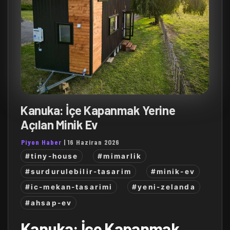
Kanuka: İçe Kapanmak Yerine
Açılan Minik Ev
Piyon Haber
|
16 Haziran 2026
#tiny-house
#mimarlik
#surdurulebilir-tasarim
#minik-ev
#ic-mekan-tasarimi
#yeni-zelanda
#ahsap-ev
Kanuka: İçe Kapanmak