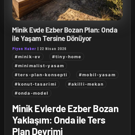
Minik Evde Ezber Bozan Plan: Onda
ile Yaşam Tersine Dönüyor
Piyon Haber
|
22 Nisan 2026
#minik-ev
#tiny-home
#minimalist-yasam
#ters-plan-konsepti
#mobil-yasam
#konut-tasarimi
#akilli-mekan
#onda-model
Minik Evlerde Ezber Bozan
Yaklaşım: Onda ile Ters
Plan Devrimi