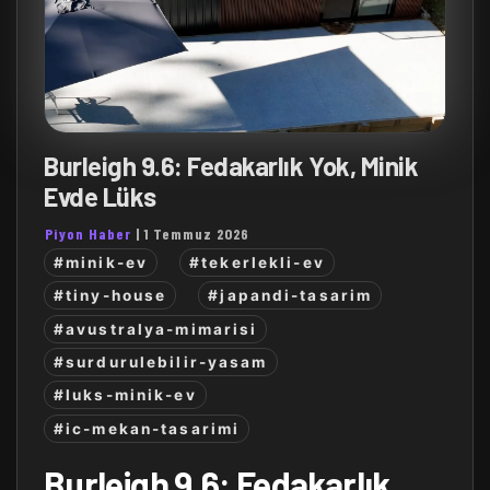
Burleigh 9.6: Fedakarlık Yok, Minik
Evde Lüks
Piyon Haber
|
1 Temmuz 2026
#minik-ev
#tekerlekli-ev
#tiny-house
#japandi-tasarim
#avustralya-mimarisi
#surdurulebilir-yasam
#luks-minik-ev
#ic-mekan-tasarimi
Burleigh 9.6: Fedakarlık