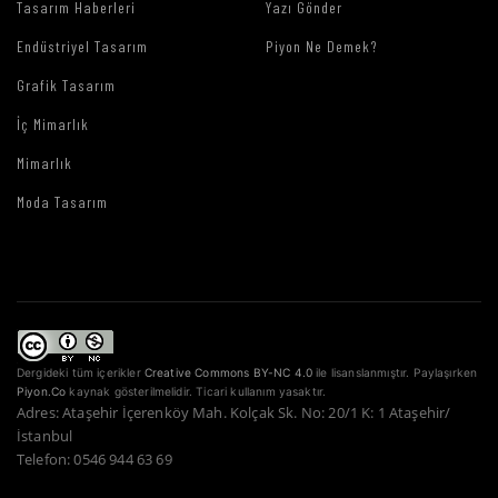
Tasarım Haberleri
Yazı Gönder
Endüstriyel Tasarım
Piyon Ne Demek?
Grafik Tasarım
İç Mimarlık
Mimarlık
Moda Tasarım
Dergideki tüm içerikler
Creative Commons BY-NC 4.0
ile lisanslanmıştır. Paylaşırken
Piyon.Co
kaynak gösterilmelidir. Ticari kullanım yasaktır.
Adres: Ataşehir İçerenköy Mah. Kolçak Sk. No: 20/1 K: 1 Ataşehir/
İstanbul
Telefon: 0546 944 63 69