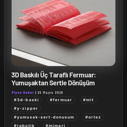
3D Baskılı Üç Taraflı Fermuar:
Yumuşaktan Sertle Dönüşüm
Piyon Haber
|
25 Mayıs 2026
#3d-baski
#fermuar
#mit
#y-zipper
#yumusak-sert-donusum
#ortez
#robotik
#mimari