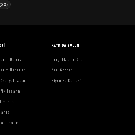
(80)
RGI
KATKIDA BULUN
arım Dergisi
Dergi Ekibine Katıl
arım Haberleri
Yazı Gönder
üstriyel Tasarım
Piyon Ne Demek?
afik Tasarım
Mimarlık
arlık
da Tasarım