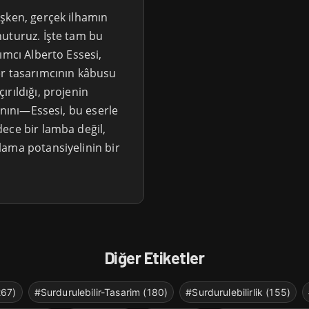
şken, gerçek ilhamın
nuturuz. İşte tam bu
ımcı Alberto Essesi,
er tasarımcının kâbusu
rıldığı, projenin
anını—Essesi, bu eserle
ece bir lamba değil,
lama potansiyelinin bir
Diğer Etiketler
267)
#Surdurulebilir-Tasarim (180)
#Surdurulebilirlik (155)