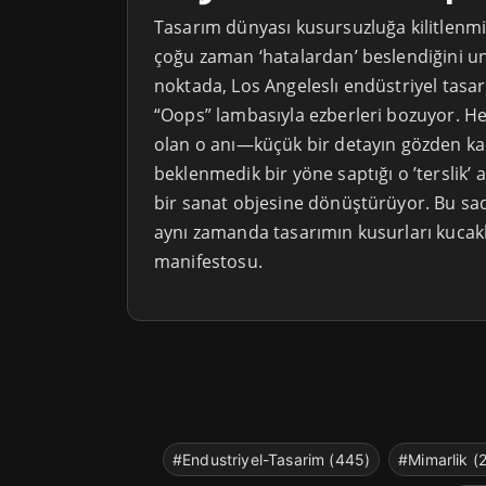
Tasarım dünyası kusursuzluğa kilitlenmi
çoğu zaman ‘hatalardan’ beslendiğini u
noktada, Los Angeleslı endüstriyel tasar
“Oops” lambasıyla ezberleri bozuyor. H
olan o anı—küçük bir detayın gözden kaçı
beklenmedik bir yöne saptığı o ’terslik’ 
bir sanat objesine dönüştürüyor. Bu sad
aynı zamanda tasarımın kusurları kucak
manifestosu.
#Endustriyel-Tasarim (445)
#Mimarlik (