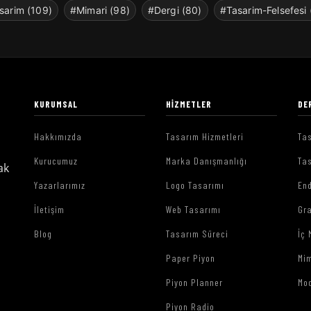
sarim (109)
#Mimari (98)
#Dergi (80)
#Tasarim-Felsefesi 
KURUMSAL
HIZMETLER
DE
Hakkımızda
Tasarım Hizmetleri
Tas
Kurucumuz
Marka Danışmanlığı
Tas
ak
Yazarlarımız
Logo Tasarımı
End
İletişim
Web Tasarımı
Gr
Blog
Tasarım Süreci
İç 
Paper Piyon
Mim
Piyon Planner
Mo
Piyon Radio