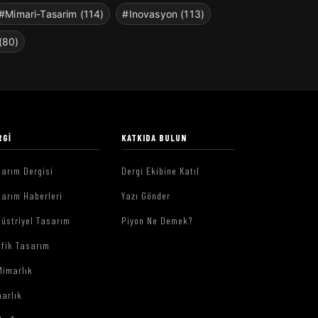
#Mimari-Tasarim (114)
#Inovasyon (113)
(80)
RGI
KATKIDA BULUN
arım Dergisi
Dergi Ekibine Katıl
arım Haberleri
Yazı Gönder
üstriyel Tasarım
Piyon Ne Demek?
afik Tasarım
Mimarlık
arlık