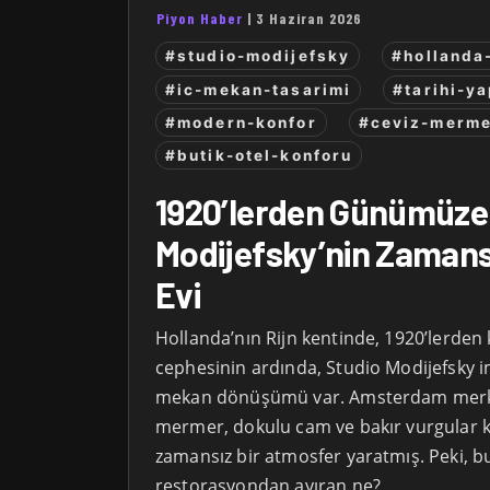
Piyon Haber
|
3 Haziran 2026
#studio-modijefsky
#hollanda
#ic-mekan-tasarimi
#tarihi-y
#modern-konfor
#ceviz-merme
#butik-otel-konforu
1920’lerden Günümüze
Modijefsky’nin Zamans
Evi
Hollanda’nın Rijn kentinde, 1920’lerden 
cephesinin ardında, Studio Modijefsky im
mekan dönüşümü var. Amsterdam merkezl
mermer, dokulu cam ve bakır vurgular k
zamansız bir atmosfer yaratmış. Peki, bu
restorasyondan ayıran ne?