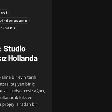
-evi
api-donusumu
r-bakir
: Studio
ız Hollanda
kalma bir evin tarihi
zası taşıyan bir iç
i stüdyo, ceviz ağacı,
ullanarak lüks ve
 projeyi sıradan bir