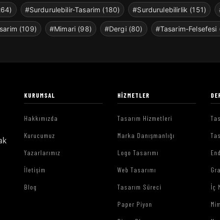
264)
#Surdurulebilir-Tasarim (180)
#Surdurulebilirlik (151)
sarim (109)
#Mimari (98)
#Dergi (80)
#Tasarim-Felsefesi 
KURUMSAL
HIZMETLER
DE
Hakkımızda
Tasarım Hizmetleri
Tas
Kurucumuz
Marka Danışmanlığı
Tas
ak
Yazarlarımız
Logo Tasarımı
End
İletişim
Web Tasarımı
Gr
Blog
Tasarım Süreci
İç 
Paper Piyon
Mim