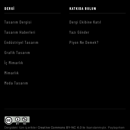
DERGI
KATKIDA BULUN
Tasarım Dergisi
Dergi Ekibine Katıl
Tasarım Haberleri
Yazı Gönder
Endüstriyel Tasarım
Piyon Ne Demek?
Grafik Tasarım
İç Mimarlık
Mimarlık
Moda Tasarım
Dergideki tüm içerikler
Creative Commons BY-NC 4.0
ile lisanslanmıştır. Paylaşırken