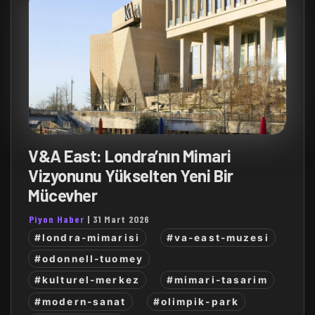
V&A East: Londra’nın Mimari
Vizyonunu Yükselten Yeni Bir
Mücevher
Piyon Haber
|
31 Mart 2026
#londra-mimarisi
#va-east-muzesi
#odonnell-tuomey
#kulturel-merkez
#mimari-tasarim
#modern-sanat
#olimpik-park