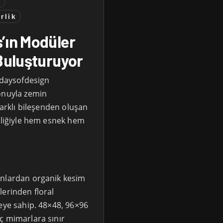
i
rlik
’ın Modüler
 Buluşturuyor
 3daysofdesign
yonuyla zemin
farklı bileşenden oluşan
liliğiyle hem esnek hem
onlardan organik kesim
lerinden floral
zeye sahip. 48×48, 96×96
ç mimarlara sınır