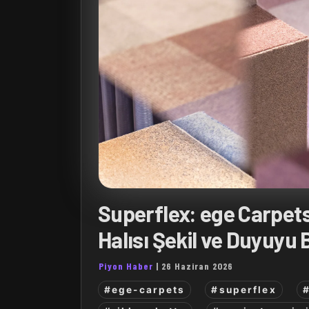
Superflex: ege Carpets
Halısı Şekil ve Duyuyu
Piyon Haber
|
26 Haziran 2026
#ege-carpets
#superflex
#