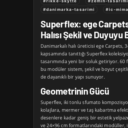
#rikke-skytte
#zemin-tasarim
#danimarka-tasarimi
#ic-mima
Superflex: ege Carpets
Halısı Şekil ve Duyuyu
Danimarkalı halı üreticisi ege Carpets,
kapsamında tanıttığı Superflex koleksi
tasarımında yeni bir soluk getiriyor. 60 
bu modüler sistem, şekil ve boyut çeşit
de dayanıklı bir yapı sunuyor.
Geometrinin Gücü
Superflex, iki tonlu sfumato kompozisy
kolajlara, mermer ve taş kabartma efekt
desenlere kadar geniş bir estetik yelpa
ve 24×96 cm formatlarındaki modüller, i