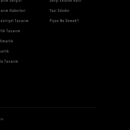
arım Dergisi
Dergi Ekibine Katıl
arım Haberleri
Yazı Gönder
üstriyel Tasarım
Piyon Ne Demek?
afik Tasarım
Mimarlık
arlık
da Tasarım
tır.