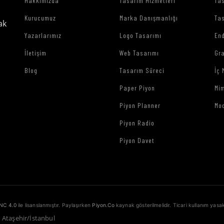
Hakkımızda
Tasarım Hizmetleri
Tas
Kurucumuz
Marka Danışmanlığı
Tas
ak
Yazarlarımız
Logo Tasarımı
End
İletişim
Web Tasarımı
Gr
Blog
Tasarım Süreci
İç 
Paper Piyon
Mim
Piyon Planner
Mo
Piyon Radio
Piyon Davet
NC 4.0
ile lisanslanmıştır. Paylaşırken
Piyon.Co
kaynak gösterilmelidir. Ticari kullanım yasak
1 Ataşehir/İstanbul