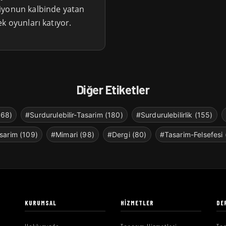
iyonun kalbinde yatan
k oyunları katıyor.
Diğer Etiketler
268)
#Surdurulebilir-Tasarim (180)
#Surdurulebilirlik (155)
sarim (109)
#Mimari (98)
#Dergi (80)
#Tasarim-Felsefesi 
KURUMSAL
HIZMETLER
DE