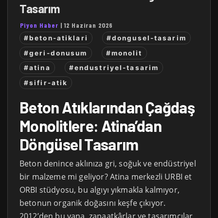
Tasarım
Piyon Haber
|
12 Haziran 2026
#beton-atiklari
#dongusel-tasarim
#geri-donusum
#monolit
#atina
#endustriyel-tasarim
#sifir-atik
Beton Atıklarından Çağdaş
Monolitlere: Atina’dan
Döngüsel Tasarım
Beton denince aklınıza gri, soğuk ve endüstriyel
bir malzeme mi geliyor? Atina merkezli URBI et
ORBI stüdyosu, bu algıyı yıkmakla kalmıyor,
betonun organik doğasını keşfe çıkıyor.
2012’den bu yana, zanaatkârlar ve tasarımcılar