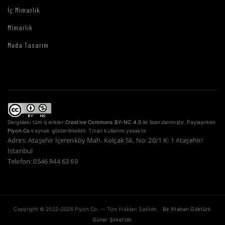
İç Mimarlık
Mimarlık
Moda Tasarım
Dergideki tüm içerikler
Creative Commons BY-NC 4.0
ile lisanslanmıştır. Paylaşırken
Piyon.Co
kaynak gösterilmelidir. Ticari kullanım yasaktır.
Adres: Ataşehir İçerenköy Mah. Kolçak Sk. No: 20/1 K: 1 Ataşehir/
İstanbul
Telefon: 0546 944 63 69
Copyright © 2022–2026 Piyon Co. — Tüm Hakları Saklıdır.
Bir Atahan Göktürk
Güner Şirketidir.