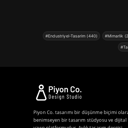
#Endustriyel-Tasarim (440)
#Mimarlik (
#Ta
Piyon Co. tasarımı bir düşünme biçimi olar
benimseyen bir tasarım stüdyosu ve dijital
yayın platformudur. Aylık tasarım dergisi,