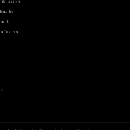
afik Tasarım
Mimarlık
arlık
da Tasarım
tır.