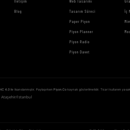
İletişim
Web Tasarımı
Gr
Blog
Tasarım Süreci
İç 
Paper Piyon
Mim
Piyon Planner
Mo
Piyon Radio
Piyon Davet
NC 4.0
ile lisanslanmıştır. Paylaşırken
Piyon.Co
kaynak gösterilmelidir. Ticari kullanım yasak
1 Ataşehir/İstanbul