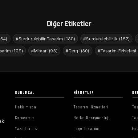
Diğer Etiketler
264)
#Surdurulebilir-Tasarim (180)
#Surdurulebilirlik (152)
sarim (109)
#Mimari (98)
#Dergi (80)
#Tasarim-Felsefesi 
KURUMSAL
HIZMETLER
DE
Hakkımızda
Tasarım Hizmetleri
Tas
Kurucumuz
Marka Danışmanlığı
Tas
ak
Yazarlarımız
Logo Tasarımı
End