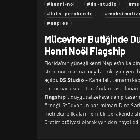
#henri-nol
#ds-studio
#mu
#luks-perakende
#maksimali
#naples
Mücevher Butiğinde Du
Henri Noël Flagship
Florida’nın güneşli kenti Naples’ın kalb
steril normlarına meydan okuyan yeni b
açıldı.
DS Studio
– Kanadalı, tamamı kad
bir mimar ekibi – tarafından tasarlanan
Flagship
‘i, duygusal zekaya sahip tasarım
örneği. Stüdyonun baş mimarı Dina Sarh
metrekarelik alan hem bir perakende 
üretim atölyesi olarak yeniden hayal edi