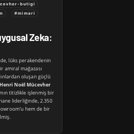
cevher-butigi
zm
#mimari
ygusal Zeka:
inde, lüks perakendenin
ir amiral mağazası
ınlardan oluşan güçlü
Henri Noël Mücevher
ın titizlikle işlenmiş bir
ane liderliğinde, 2.350
showroom’u hem de bir
lmiş.