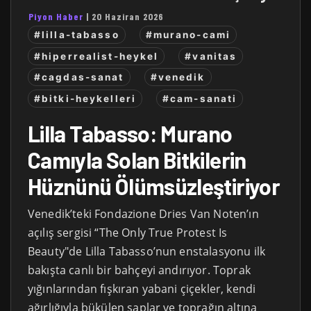
Piyon Haber
|
20 Haziran 2026
#lilla-tabasso
#murano-cami
#hiperrealist-heykel
#vanitas
#cagdas-sanat
#venedik
#bitki-heykelleri
#cam-sanati
Lilla Tabasso: Murano
Camıyla Solan Bitkilerin
Hüznünü Ölümsüzleştiriyor
Venedik’teki Fondazione Dries Van Noten’ın
açılış sergisi “The Only True Protest Is
Beauty"de Lilla Tabasso’nun enstalasyonu ilk
bakışta canlı bir bahçeyi andırıyor. Toprak
yığınlarından fışkıran yabani çiçekler, kendi
ağırlığıyla bükülen saplar ve toprağın altına