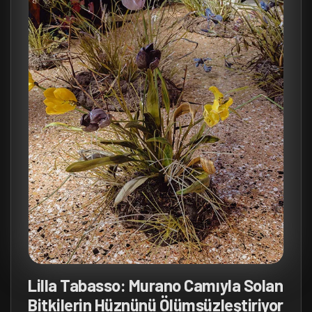
Lilla Tabasso: Murano Camıyla Solan
Bitkilerin Hüznünü Ölümsüzleştiriyor