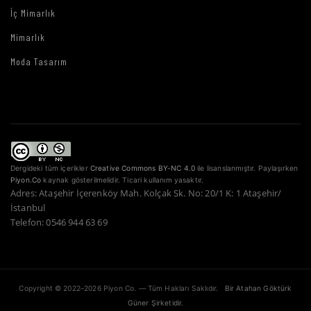
İç Mimarlık
Mimarlık
Moda Tasarım
Dergideki tüm içerikler
Creative Commons BY-NC 4.0
ile lisanslanmıştır. Paylaşırken
Piyon.Co
kaynak gösterilmelidir. Ticari kullanım yasaktır.
Adres: Ataşehir İçerenköy Mah. Kolçak Sk. No: 20/1 K: 1 Ataşehir/
İstanbul
Telefon: 0546 944 63 69
Copyright © 2022–2026 Piyon Co. — Tüm Hakları Saklıdır.
Bir Atahan Göktürk
Güner Şirketidir.