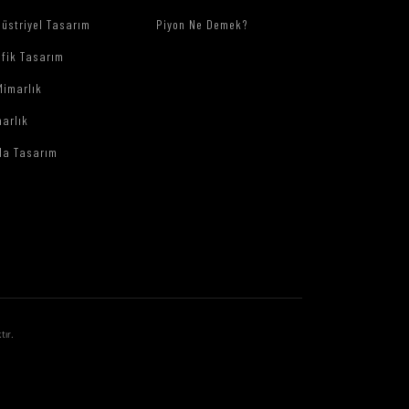
üstriyel Tasarım
Piyon Ne Demek?
afik Tasarım
Mimarlık
arlık
da Tasarım
tır.