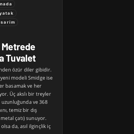
nada
yatak
asarim
0 Metrede
a Tuvalet
den özür diler gibidir.
yeni modeli Smidge ise
 her basamak ve her
or. Üç akslı bir treyler
 uzunluğunda ve 368
nı, temiz bir dış
metal çatı) sunuyor.
sa da, asıl ilginçlik iç