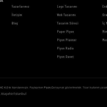
ak
Yazarlarımız
Logo Tasarımı
End
İletişim
Web Tasarımı
Gr
Blog
Tasarım Süreci
İç 
Paper Piyon
Mim
Piyon Planner
Mo
Piyon Radio
Piyon Davet
NC 4.0
ile lisanslanmıştır. Paylaşırken
Piyon.Co
kaynak gösterilmelidir. Ticari kullanım yasak
1 Ataşehir/İstanbul