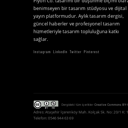
Piyon Co. tasarımı bir düşünme biçimi olar
benimseyen bir tasarım stüdyosu ve dijital
yayın platformudur. Aylık tasarım dergisi,
güncel haberler ve profesyonel tasarım
hizmetleriyle tasarım topluluğuna katkı
sağlar.
Instagram
LinkedIn
Twitter
Pinterest
Dergideki tüm içerikler
Creative Commons BY-
Adres: Ataşehir İçerenköy Mah. Kolçak Sk. No: 20/1 K: 
Telefon: 0546 944 63 69