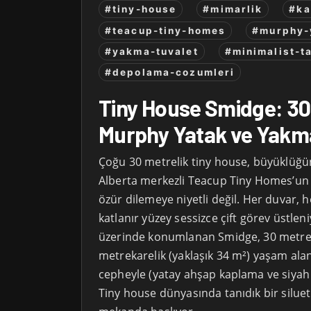
#tiny-house
#mimarlik
#ka
#teacup-tiny-homes
#murphy-
#yakma-tuvalet
#minimalist-t
#depolama-cozumleri
Tiny House Smidge: 3
Murphy Yatak ve Yakm
Çoğu 30 metrelik tiny house, büyüklüğün
Alberta merkezli Teacup Tiny Homes’un 
özür dilemeye niyetli değil. Her duvar,
katlanır yüzey sessizce çift görev üstleniy
üzerinde konumlanan Smidge, 30 metre
metrekarelik (yaklaşık 34 m²) yaşam alanı
cepheyle (yatay ahşap kaplama ve siyah 
Tiny house dünyasında tanıdık bir siluet ol