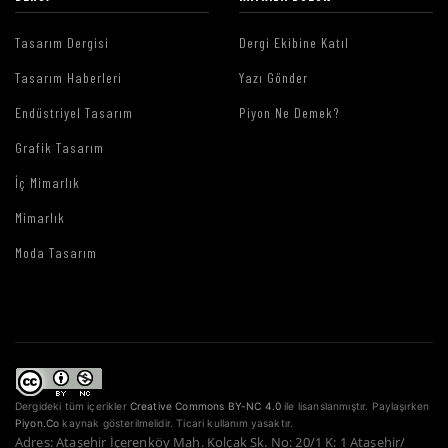
Tasarım Dergisi
Dergi Ekibine Katıl
Tasarım Haberleri
Yazı Gönder
Endüstriyel Tasarım
Piyon Ne Demek?
Grafik Tasarım
İç Mimarlık
Mimarlık
Moda Tasarım
Dergideki tüm içerikler
Creative Commons BY-NC 4.0
ile lisanslanmıştır. Paylaşırken
Piyon.Co
kaynak gösterilmelidir. Ticari kullanım yasaktır.
Adres: Ataşehir İçerenköy Mah. Kolçak Sk. No: 20/1 K: 1 Ataşehir/