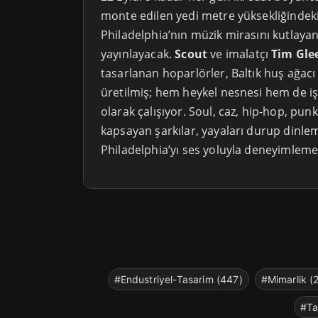
monte edilen yedi metre yüksekliğindeki
Philadelphia’nın müzik mirasını kutlayan 
yayınlayacak.
Scout
ve imalatçı
Tim Gle
tasarlanan hoparlörler, Baltık huş ağac
üretilmiş; hem heykel nesnesi hem de iş
olarak çalışıyor. Soul, caz, hip-hop, punk
kapsayan şarkılar, yayaları durup dinl
Philadelphia’yı ses yoluyla deneyimleme
#Endustriyel-Tasarim (447)
#Mimarlik (
#Ta