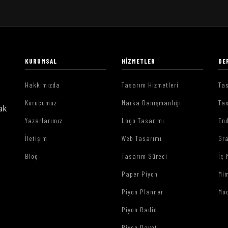
KURUMSAL
HIZMETLER
DE
Hakkımızda
Tasarım Hizmetleri
Tas
Kurucumuz
Marka Danışmanlığı
Tas
ak
Yazarlarımız
Logo Tasarımı
End
İletişim
Web Tasarımı
Gr
Blog
Tasarım Süreci
İç 
Paper Piyon
Mim
Piyon Planner
Mo
Piyon Radio
Piyon Davet