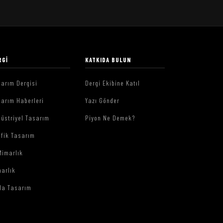
RGI
KATKIDA BULUN
arım Dergisi
Dergi Ekibine Katıl
arım Haberleri
Yazı Gönder
üstriyel Tasarım
Piyon Ne Demek?
afik Tasarım
Mimarlık
arlık
da Tasarım