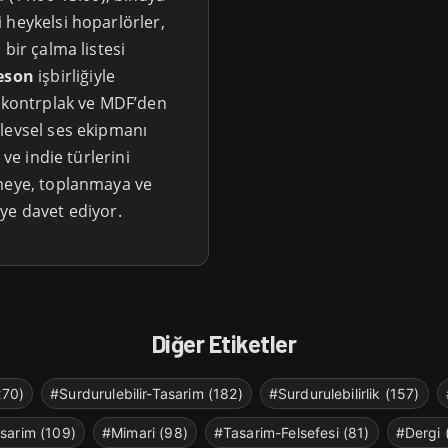
 heykelsi hoparlörler,
bir çalma listesi
eson
işbirliğiyle
ı kontrplak ve MDF’den
levsel ses ekipmanı
 ve indie türlerini
emeye, toplanmaya ve
ye davet ediyor.
Diğer Etiketler
270)
#Surdurulebilir-Tasarim (182)
#Surdurulebilirlik (157)
sarim (109)
#Mimari (98)
#Tasarim-Felsefesi (81)
#Dergi 