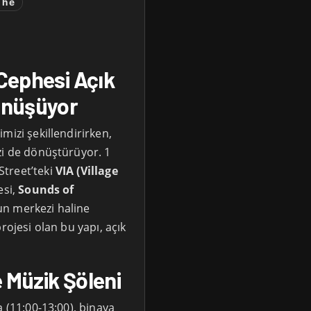
phe
 Cephesi Açık
önüşüyor
mizi şekillendirirken,
i de dönüştürüyor. 1
treet’teki
VIA (Village
esi,
Sounds of
n merkezi haline
rojesi olan bu yapı, açık
e Müzik Şöleni
a (11:00-13:00), binaya