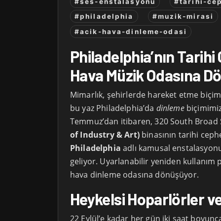
#ses-enstalasyonu
#tarihi-ce
#philadelphia
#muzik-mirasi
#acik-hava-dinleme-odasi
Philadelphia’nın Tarihi
Hava Müzik Odasına D
Mimarlık, şehirlerde hareket etme biçimi
bu yaz Philadelphia’da
dinleme
biçimimiz
Temmuz’dan itibaren, 320 South Broad S
of Industry & Art)
binasının tarihi ceph
Philadelphia
adlı kamusal enstalasyonu
geliyor. Uyarlanabilir yeniden kullanım p
hava dinleme odasına dönüşüyor.
Heykelsi Hoparlörler v
22 Eylül’e kadar her gün iki saat boyunc