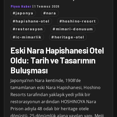
Piyon Haber
|
1 Temmuz 2026
#japonya
#nara
#hapishane-otel
#hoshino-resort
#restorasyon
#mimari-donusum
#ic-mimarlik
#heritage-otel
Eski Nara Hapishanesi Otel
Oldu: Tarih ve Tasarımın
Buluşması
Japonya’nın Nara kentinde, 1908’de
tamamlanan eski Nara Hapishanesi, Hoshino
Resorts tarafından yaklaşık yedi yıllık bir
restorasyonun ardından HOSHINOYA Nara
Prison adıyla 48 odalı bir heritage otele
dönüştü. 25 dönümlük alana yayılan yapı, Meiji