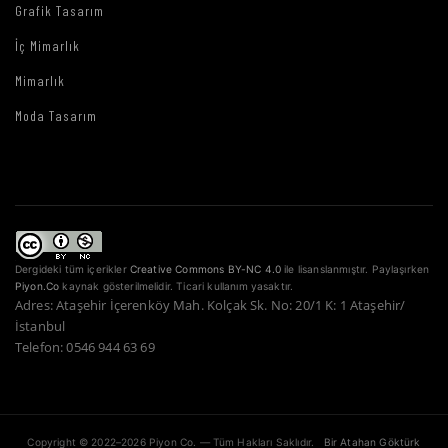
Grafik Tasarım
İç Mimarlık
Mimarlık
Moda Tasarım
Dergideki tüm içerikler
Creative Commons BY-NC 4.0
ile lisanslanmıştır. Paylaşırken
Piyon.Co
kaynak gösterilmelidir. Ticari kullanım yasaktır.
Adres: Ataşehir İçerenköy Mah. Kolçak Sk. No: 20/1 K: 1 Ataşehir/
İstanbul
Telefon: 0546 944 63 69
Copyright © 2022–2026 Piyon Co. — Tüm Hakları Saklıdır.
Bir Atahan Göktürk