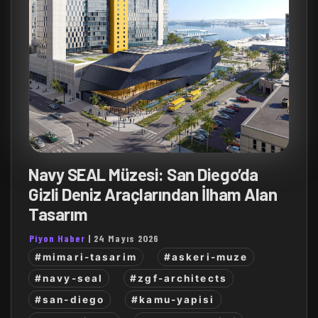
Navy SEAL Müzesi: San Diego’da
Gizli Deniz Araçlarından İlham Alan
Tasarım
Piyon Haber
|
24 Mayıs 2026
#mimari-tasarim
#askeri-muze
#navy-seal
#zgf-architects
#san-diego
#kamu-yapisi