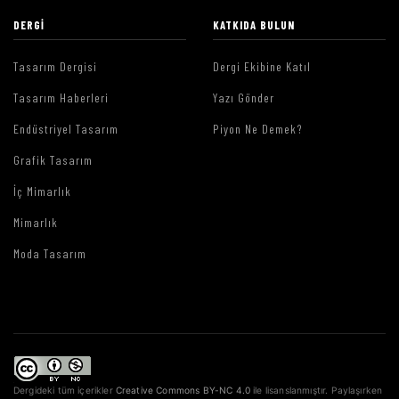
DERGI
KATKIDA BULUN
Tasarım Dergisi
Dergi Ekibine Katıl
Tasarım Haberleri
Yazı Gönder
Endüstriyel Tasarım
Piyon Ne Demek?
Grafik Tasarım
İç Mimarlık
Mimarlık
Moda Tasarım
Dergideki tüm içerikler
Creative Commons BY-NC 4.0
ile lisanslanmıştır. Paylaşırken