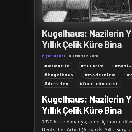
Kugelhaus: Nazilerin Yı
Yıllık Çelik Küre Bina
Piyon Haber
|
8 Temmuz 2026
#mimarlik
#tasarim
#nazi-
#kugelhaus
#modernizm
#
#dresden
#fuar-mimarisi
Kugelhaus: Nazilerin Yı
Yıllık Çelik Küre Bina
1920’lerde Almanya, kendi iç fuarını dü
Deutscher Arbeit (Alman İşi Yıllık Sergis