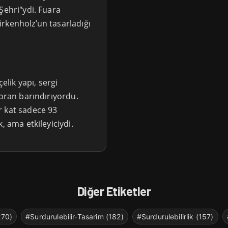
Şehri"ydi. Fuara
rkenholz’un tasarladığı
elik yapı, sergi
toran barındırıyordu.
r kat sadece 93
, ama etkileyiciydi.
Diğer Etiketler
270)
#Surdurulebilir-Tasarim (182)
#Surdurulebilirlik (157)