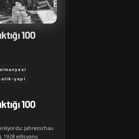
ktığı 100
almanyasi
celik-yapi
ktığı 100
zenliyordu: Jahresschau
i). 1928 edisyonu