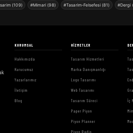
sarim (109)
#Mimari (98)
#Tasarim-Felsefesi (81)
#Dergi 
KURUMSAL
HIZMETLER
DE
Hakkımızda
Tasarım Hizmetleri
Tas
Kurucumuz
Marka Danışmanlığı
Tas
ak
Yazarlarımız
Logo Tasarımı
End
İletişim
Web Tasarımı
Gr
Blog
Tasarım Süreci
İç 
Paper Piyon
Mim
Piyon Planner
Mo
Piyon Radio