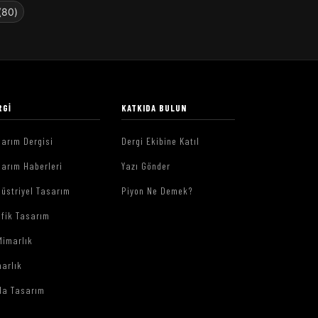
(80)
RGI
KATKIDA BULUN
arım Dergisi
Dergi Ekibine Katıl
arım Haberleri
Yazı Gönder
üstriyel Tasarım
Piyon Ne Demek?
afik Tasarım
Mimarlık
arlık
da Tasarım