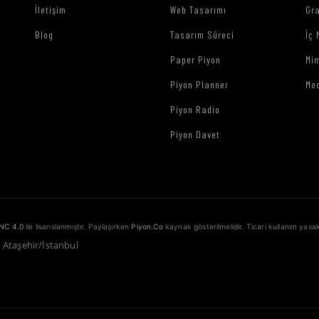
İletişim
Web Tasarımı
Gr
Blog
Tasarım Süreci
İç 
Paper Piyon
Mim
Piyon Planner
Mo
Piyon Radio
Piyon Davet
NC 4.0
ile lisanslanmıştır. Paylaşırken
Piyon.Co
kaynak gösterilmelidir. Ticari kullanım yasak
1 Ataşehir/İstanbul