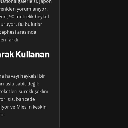
ationalgalerie’si, Japon
 yeniden yorumlanıyor.
on, 90 metrelik heykel
duruyor. Bu bulutlar
 cephesi arasında
n farklı.
rak Kullanan
 havayı heykelsi bir
ı asla sabit değil;
eketleri sürekli şeklini
yor: sis, bahçede
iyor ve Mies’in keskin
yor.