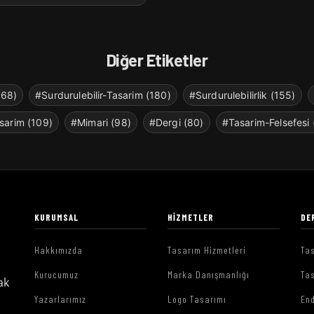
Diğer Etiketler
268)
#Surdurulebilir-Tasarim (180)
#Surdurulebilirlik (155)
sarim (109)
#Mimari (98)
#Dergi (80)
#Tasarim-Felsefesi 
KURUMSAL
HIZMETLER
DE
Hakkımızda
Tasarım Hizmetleri
Tas
Kurucumuz
Marka Danışmanlığı
Tas
ak
Yazarlarımız
Logo Tasarımı
End