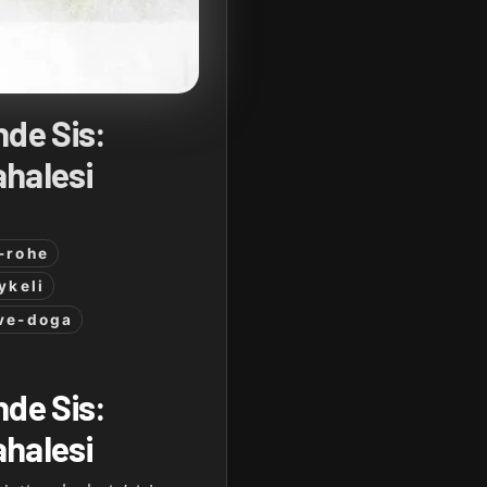
nde Sis:
ahalesi
-rohe
ykeli
ve-doga
nde Sis:
ahalesi