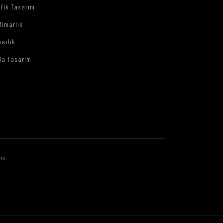
afik Tasarım
Mimarlık
arlık
da Tasarım
tır.