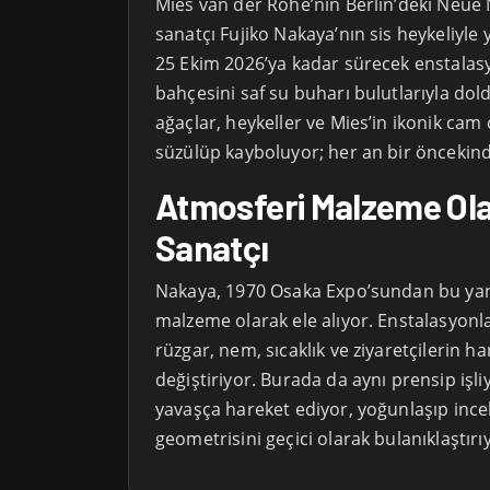
Mies van der Rohe’nin Berlin’deki Neue N
sanatçı Fujiko Nakaya’nın sis heykeliyle
25 Ekim 2026’ya kadar sürecek enstalasy
bahçesini saf su buharı bulutlarıyla dol
ağaçlar, heykeller ve Mies’in ikonik cam
süzülüp kayboluyor; her an bir öncekinde
Atmosferi Malzeme Ola
Sanatçı
Nakaya, 1970 Osaka Expo’sundan bu yana
malzeme olarak ele alıyor. Enstalasyonlar
rüzgar, nem, sıcaklık ve ziyaretçilerin har
değiştiriyor. Burada da aynı prensip işli
yavaşça hareket ediyor, yoğunlaşıp incel
geometrisini geçici olarak bulanıklaştırı