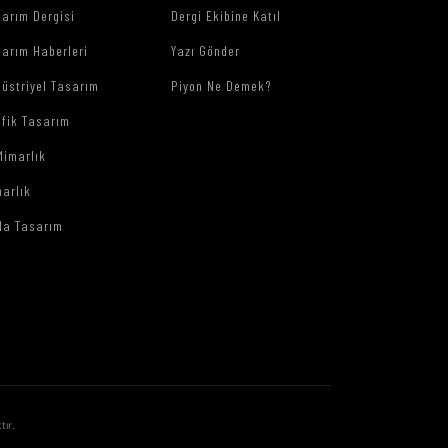
arım Dergisi
Dergi Ekibine Katıl
arım Haberleri
Yazı Gönder
üstriyel Tasarım
Piyon Ne Demek?
afik Tasarım
Mimarlık
arlık
da Tasarım
tır.