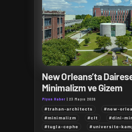
New Orleans’ta Dairese
Minimalizm ve Gizem
Piyon Haber
|
23 Mayıs 2026
#trahan-architects
#new-orle
#minimalizm
#clt
#dini-mi
#tugla-cephe
#universite-ka