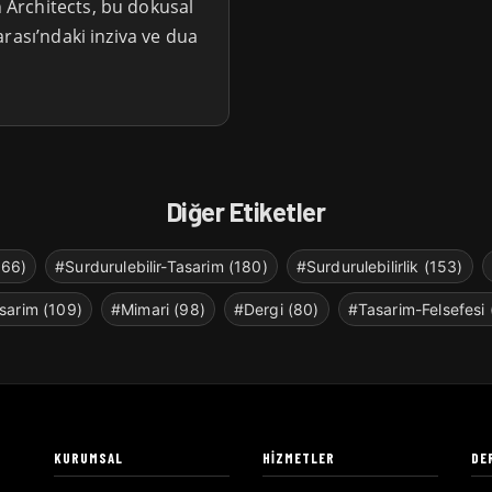
Architects, bu dokusal
rası’ndaki inziva ve dua
Diğer Etiketler
266)
#Surdurulebilir-Tasarim (180)
#Surdurulebilirlik (153)
sarim (109)
#Mimari (98)
#Dergi (80)
#Tasarim-Felsefesi 
KURUMSAL
HIZMETLER
DE