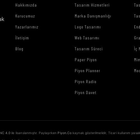
Hakkımızda
Tasarım Hizmetleri
Tas
Kurucumuz
Marka Danışmanlığı
Tas
ak
Yazarlarımız
Logo Tasarımı
End
İletişim
Web Tasarımı
Gr
Blog
Tasarım Süreci
İç 
Paper Piyon
Mim
Piyon Planner
Mo
Piyon Radio
Piyon Davet
NC 4.0
ile lisanslanmıştır. Paylaşırken
Piyon.Co
kaynak gösterilmelidir. Ticari kullanım yasak