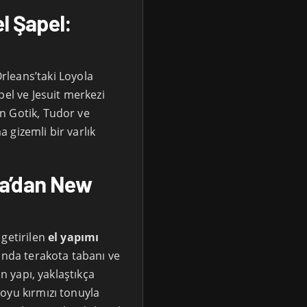
l Şapel:
rleans’taki Loyola
pel ve Jesuit merkezi
n Gotik, Tudor ve
 gizemli bir varlık
lya’dan New
 getirilen
el yapımı
ında terakota tabanı ve
an yapı, yaklaştıkça
oyu kırmızı tonuyla