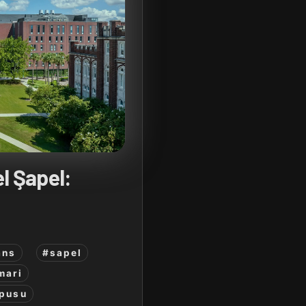
l Şapel:
ans
#sapel
mari
mpusu