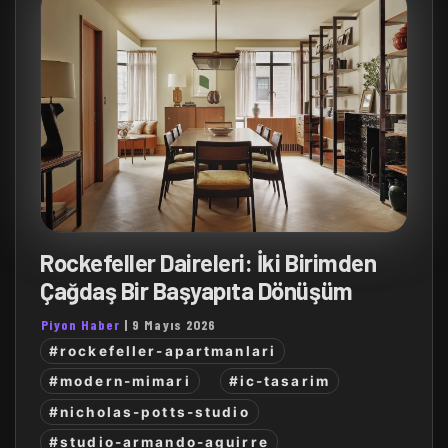
Rockefeller Daireleri: İki Birimden
Çağdaş Bir Başyapıta Dönüşüm
Piyon Haber
|
9 Mayıs 2026
#rockefeller-apartmanlari
#modern-mimari
#ic-tasarim
#nicholas-potts-studio
#studio-armando-aguirre