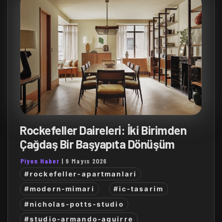
Rockefeller Daireleri: İki Birimden
Çağdaş Bir Başyapıta Dönüşüm
Piyon Haber
|
9 Mayıs 2026
#rockefeller-apartmanlari
#modern-mimari
#ic-tasarim
#nicholas-potts-studio
#studio-armando-aguirre