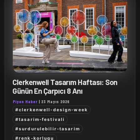
Clerkenwell Tasarım Haftası: Son
Günün En Çarpıcı 8 Anı
Piyon Haber
|
23 Mayıs 2026
#clerkenwell-design-week
#tasarim-festivali
#surdurulebilir-tasarim
#renk-korlugu