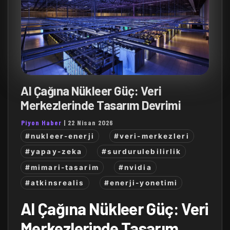
AI Çağına Nükleer Güç: Veri
Merkezlerinde Tasarım Devrimi
Piyon Haber
|
22 Nisan 2026
#nukleer-enerji
#veri-merkezleri
#yapay-zeka
#surdurulebilirlik
#mimari-tasarim
#nvidia
#atkinsrealis
#enerji-yonetimi
AI Çağına Nükleer Güç: Veri
Merkezlerinde Tasarım