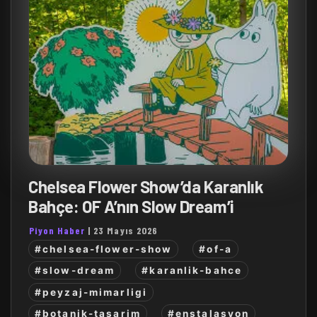
Chelsea Flower Show’da Karanlık
Bahçe: OF A’nın Slow Dream’i
Piyon Haber
|
23 Mayıs 2026
#chelsea-flower-show
#of-a
#slow-dream
#karanlik-bahce
#peyzaj-mimarligi
#botanik-tasarim
#enstalasyon