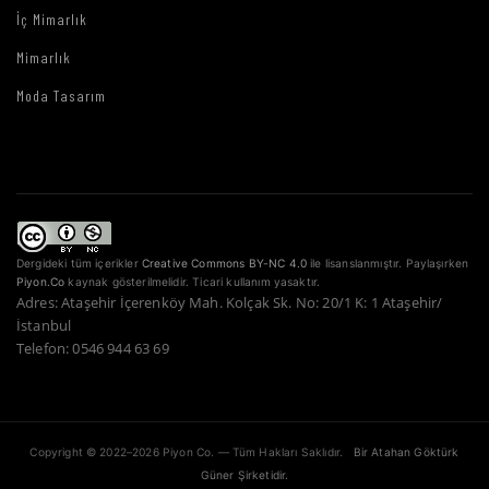
İç Mimarlık
Mimarlık
Moda Tasarım
Dergideki tüm içerikler
Creative Commons BY-NC 4.0
ile lisanslanmıştır. Paylaşırken
Piyon.Co
kaynak gösterilmelidir. Ticari kullanım yasaktır.
Adres: Ataşehir İçerenköy Mah. Kolçak Sk. No: 20/1 K: 1 Ataşehir/
İstanbul
Telefon: 0546 944 63 69
Copyright © 2022–2026 Piyon Co. — Tüm Hakları Saklıdır.
Bir Atahan Göktürk
Güner Şirketidir.