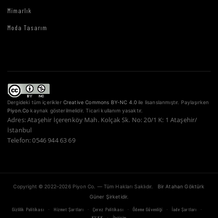
Mimarlık
Moda Tasarım
Dergideki tüm içerikler
Creative Commons BY-NC 4.0
ile lisanslanmıştır. Paylaşırken
Piyon.Co
kaynak gösterilmelidir. Ticari kullanım yasaktır.
Adres: Ataşehir İçerenköy Mah. Kolçak Sk. No: 20/1 K: 1 Ataşehir/
İstanbul
Telefon: 0546 944 63 69
Copyright © 2022–2026 Piyon Co. — Tüm Hakları Saklıdır.
Bir Atahan Göktürk
Güner Şirketidir.
·
·
·
·
·
Gizlilik Politikası
Hizmet Şartları
Çerez Politikası
Ödeme Güvenliği
İade Şartları
·
KVKK
İletişim