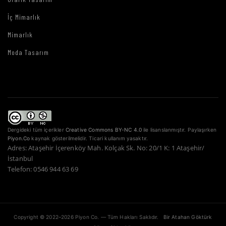
İç Mimarlık
Mimarlık
Moda Tasarım
Dergideki tüm içerikler
Creative Commons BY-NC 4.0
ile lisanslanmıştır. Paylaşırken
Piyon.Co
kaynak gösterilmelidir. Ticari kullanım yasaktır.
Adres: Ataşehir İçerenköy Mah. Kolçak Sk. No: 20/1 K: 1 Ataşehir/
İstanbul
Telefon: 0546 944 63 69
Copyright © 2022–2026 Piyon Co. — Tüm Hakları Saklıdır.
Bir Atahan Göktürk