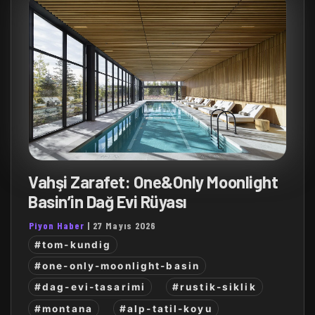
Vahşi Zarafet: One&Only Moonlight
Basin’in Dağ Evi Rüyası
Piyon Haber
|
27 Mayıs 2026
#tom-kundig
#one-only-moonlight-basin
#dag-evi-tasarimi
#rustik-siklik
#montana
#alp-tatil-koyu