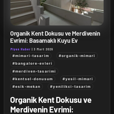
Organik Kent Dokusu ve Merdivenin
Evrimi: Basamaklı Kuyu Ev
Piyon Haber
|
3 Mart 2026
#mimari-tasarim
#organik-mimari
#bangalore-evleri
#merdiven-tasarimi
#kentsel-donusum
#yesil-mimari
#esik-mekan
#yenilikci-tasarim
Organik Kent Dokusu ve
Merdivenin Evrimi: