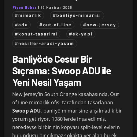
Piyon Haber
|
23 Haziran 2026
#mimarlik
#banliyo-mimarisi
#adu
#out-of-line
#new-jersey
#konut-tasarimi
#ek-yapi
#nesiller-arasi-yasam
Banliyöde Cesur Bir
Sıçrama: Swoop ADU ile
Yeni Nesil Yaşam
New Jersey’in South Orange kasabasında, Out
of Line mimarlık ofisi tarafından tasarlanan
Swoop ADU
, banliyö mimarisine alışılmadık bir
yorum getiriyor. 1980’lerde inşa edilmiş,
neredeyse birbirinin kopyası split-level evlerin
bulunduğu bir çıkmaz sokakta yer alan bu ek